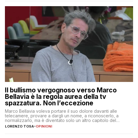
Il bullismo vergognoso verso Marco
Bellavia è la regola aurea della tv
spazzatura. Non l’eccezione
Marco Bellavia voleva portare il suo dolore davanti alle
telecamere, provare a dargli un nome, a riconoscerlo, a
normalizzarlo, ma è diventato solo un altro capitolo del
copione
LORENZO TOSA
-
OPINIONI