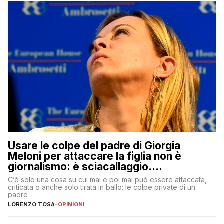
Usare le colpe del padre di Giorgia
Meloni per attaccare la figlia non è
giornalismo: è sciacallaggio.
Dimostriamo di essere diversi
C’è solo una cosa su cui mai e poi mai può essere attaccata,
criticata o anche solo tirata in ballo: le colpe private di un
padre
LORENZO TOSA
-
OPINIONI