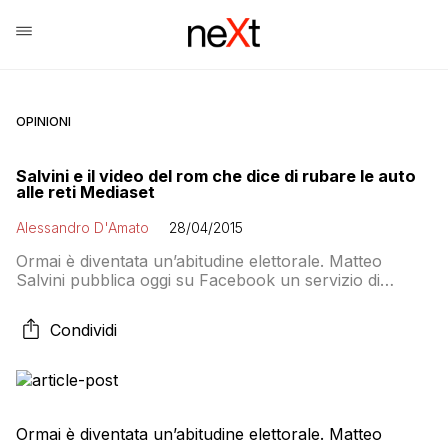
OPINIONI
Salvini e il video del rom che dice di rubare le auto
alle reti Mediaset
Alessandro D'Amato
28/04/2015
Ormai è diventata un’abitudine elettorale. Matteo
Salvini pubblica oggi su Facebook un servizio di
Quinta Colonna in cui una persona dal volto coperto,
che viene presentato nel titolo del servizio come
Condividi
“rom”, confessa allegramente di rubare le automobili e
i motorini in giro, di averne rubate una quarantina e di
essere stato beccato sette o […]
Ormai è diventata un’abitudine elettorale. Matteo