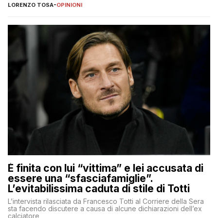
nessuno – a destra come a sinistra – glielo abbia fatto notare
LORENZO TOSA
-
OPINIONI
È finita con lui “vittima” e lei accusata di
essere una “sfasciafamiglie”.
L’evitabilissima caduta di stile di Totti
L’intervista rilasciata da Francesco Totti al Corriere della Sera
sta facendo discutere a causa di alcune dichiarazioni dell’ex
calciatore