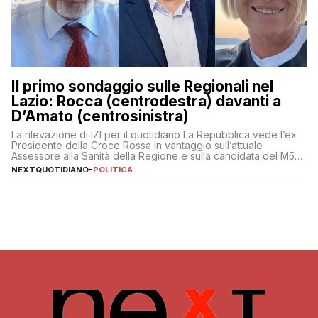
Il primo sondaggio sulle Regionali nel
Lazio: Rocca (centrodestra) davanti a
D’Amato (centrosinistra)
La rilevazione di IZI per il quotidiano La Repubblica vede l’ex
Presidente della Croce Rossa in vantaggio sull’attuale
Assessore alla Sanità della Regione e sulla candidata del M5S
Donatella Bianchi
NEXTQUOTIDIANO
-
POLITICA