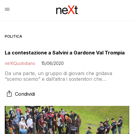
POLITICA
La contestazione a Salvini a Gardone Val Trompia
neXtQuotidiano
15/06/2020
Da una parte, un gruppo di giovani che gridava
“scemo scemo” e dall’altra i sostenitori che
rispondevano gridando “Matteo Matteo” e il coro da
stadio “c’è solo un capitano”. Per oltre venti minuti
Condividi
Salvini si è gettato tra la gente con le distanze anti
COVID-19 che sono saltate