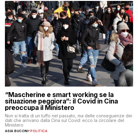
“Mascherine e smart working se la
situazione peggiora”: il Covid in Cina
preoccupa il Ministero
Non si tratta di un tuffo nel passato, ma delle conseguenze dei
dati che arrivano dalla Cina sul Covid: ecco la circolare del
Ministero
ASIA BUCONI
-
POLITICA