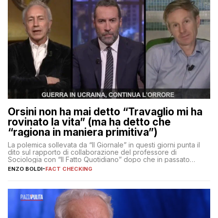
Orsini non ha mai detto “Travaglio mi ha
rovinato la vita” (ma ha detto che
“ragiona in maniera primitiva”)
La polemica sollevata da “Il Giornale” in questi giorni punta il
dito sul rapporto di collaborazione del professore di
Sociologia con “Il Fatto Quotidiano” dopo che in passato
erano volati stracci
ENZO BOLDI
-
FACT CHECKING