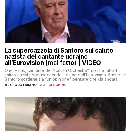
La supercazzola di Santoro sul saluto
nazista del cantante ucraino
all’Eurovision (mai fatto) | VIDEO
Oleh Psjuk, cantante dei “Kalush Orchestra”, non ha fatto il
saluto nazista abbandonando il palco dell’Eurovision. Anche se
Santoro sostiene sia “un’opinione” pensare che sia andata
così
NEXTQUOTIDIANO
-
FACT CHECKING