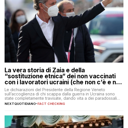
La vera storia di Zaia e della
“sostituzione etnica” dei non vaccinati
con i lavoratori ucraini (che non c’è e non
ci sarà)
Le dichiarazioni del Presidente della Regione Veneto
sull’accoglienza di chi scappa dalla guerra in Ucraina sono
state completamente travisate, dando vita a dei paradossali
falsi che girano sui social
NEXTQUOTIDIANO
-
FACT CHECKING