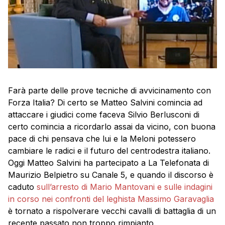
Farà parte delle prove tecniche di avvicinamento con
Forza Italia? Di certo se Matteo Salvini comincia ad
attaccare i giudici come faceva Silvio Berlusconi di
certo comincia a ricordarlo assai da vicino, con buona
pace di chi pensava che lui e la Meloni potessero
cambiare le radici e il futuro del centrodestra italiano.
Oggi Matteo Salvini ha partecipato a La Telefonata di
Maurizio Belpietro su Canale 5, e quando il discorso è
caduto
sull’arresto di Mario Mantovani e sulle indagini
in corso nei confronti del leghista Massimo Garavaglia
è tornato a rispolverare vecchi cavalli di battaglia di un
recente passato non troppo rimpianto.