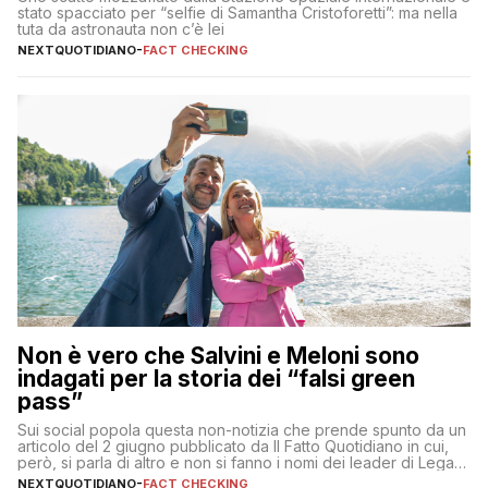
stato spacciato per “selfie di Samantha Cristoforetti”: ma nella
tuta da astronauta non c’è lei
NEXTQUOTIDIANO
-
FACT CHECKING
Non è vero che Salvini e Meloni sono
indagati per la storia dei “falsi green
pass”
Sui social popola questa non-notizia che prende spunto da un
articolo del 2 giugno pubblicato da Il Fatto Quotidiano in cui,
però, si parla di altro e non si fanno i nomi dei leader di Lega e
Fratelli d’Italia
NEXTQUOTIDIANO
-
FACT CHECKING