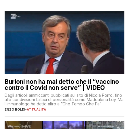
Burioni non ha mai detto che il “vaccino
contro il Covid non serve” | VIDEO
Dagli articoli ammiccanti pubblicati sul sito di Nicola Porro, fino
alle condivisioni fallaci di personalità come Maddalena Loy. Ma
l’immunologo ha detto altro a “Che Tempo Che Fa”
ENZO BOLDI
-
ATTUALITÀ