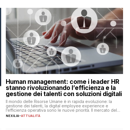
Human management: come i leader HR
stanno rivoluzionando l’efficienza e la
gestione dei talenti con soluzioni digitali
Il mondo delle Risorse Umane è in rapida evoluzione: la
gestione dei talenti, la digital employee experience e
l’efficienza operativa sono le nuove priorità. Il mercato del
lavoro, d’altra parte, è sempre più competitivo con una lotta
NEXILIA
-
ATTUALITÀ
per aggiudicarsi i talenti più validi che si intensifica e le
aspettative dei dipendenti in continua evoluzione. I […]