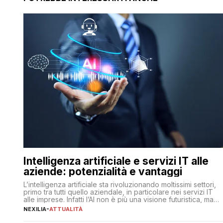
Intelligenza artificiale e servizi IT alle
aziende: potenzialità e vantaggi
L’intelligenza artificiale sta rivoluzionando moltissimi settori,
primo tra tutti quello aziendale, in particolare nei servizi IT
alle imprese. Infatti l’AI non è più una visione futuristica, ma
una realtà operativa che sta portando a un cambio
NEXILIA
-
ATTUALITÀ
significativo in ogni ambito. L’inserimento delle tecnologie di
intelligenza artificiale porta non solo all’ottimizzazione di