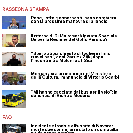
RASSEGNA STAMPA
Pane, latte e assorbenti: cosa cambierà
con la prossima manovra di bilancio
Il ritorno di Di Maio: sarà Inviato Speciale
Ue per la Regione del Golfo Persico?
“Spero abbia chiesto di togliere il mio
travel ban”, così Patrick Zaki dopo
l’incontro tra Meloni e al-Sisi
Morgan avrà un incarico nel Ministero
della Cultura, l’annuncio di Vittorio Sgarbi
“Mi hanno cacciata dal bus per il velo”: la
denuncia di Aicha a Modena
FAQ
Incidente stradale all’uscita di Novara:
morte due donne, arrestato un uomo alla
guida senza patente