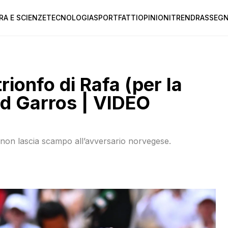
RA E SCIENZE
TECNOLOGIA
SPORT
FATTI
OPINIONI
TREND
RASSEGN
trionfo di Rafa (per la
nd Garros | VIDEO
e non lascia scampo all’avversario norvegese.