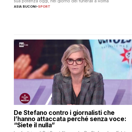
sua potenza oggi, nel giorno dei funerali a Roma
ASIA BUCONI
-
SPORT
De Stefano contro i giornalisti che
l’hanno attaccata perché senza voce:
“Siete il nulla”