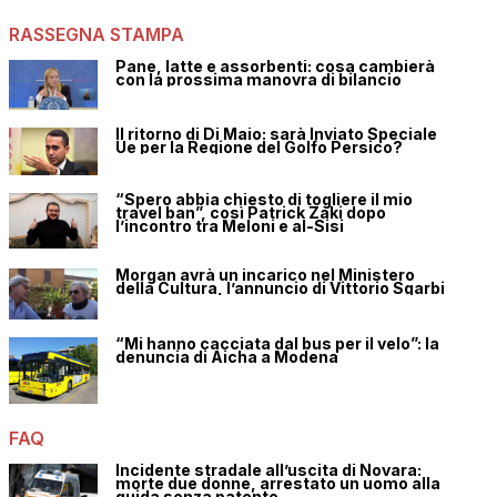
RASSEGNA STAMPA
Pane, latte e assorbenti: cosa cambierà
con la prossima manovra di bilancio
Il ritorno di Di Maio: sarà Inviato Speciale
Ue per la Regione del Golfo Persico?
“Spero abbia chiesto di togliere il mio
travel ban”, così Patrick Zaki dopo
l’incontro tra Meloni e al-Sisi
Morgan avrà un incarico nel Ministero
della Cultura, l’annuncio di Vittorio Sgarbi
“Mi hanno cacciata dal bus per il velo”: la
denuncia di Aicha a Modena
FAQ
Incidente stradale all’uscita di Novara:
morte due donne, arrestato un uomo alla
guida senza patente