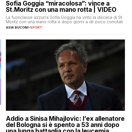
Sofia Goggia “miracolosa”: vince a
St.Moritz con una mano rotta | VIDEO
La fuoriclasse azzurra Sofia Goggia ha vinto la discesa di St.
Moritz con una mano rotta e dopo giorni a dir poco concitati
ASIA BUCONI
-
SPORT
Addio a Sinisa Mihajlovic: l’ex allenatore
del Bologna si è spento a 53 anni dopo
una lunga battaglia con la leucemia