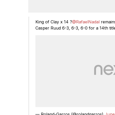
King of Clay x 14 ?
@RafaelNadal
remains
Casper Ruud 6-3, 6-3, 6-0 for a 14th titl
— Roland-Garros (@rolandgarros)
June