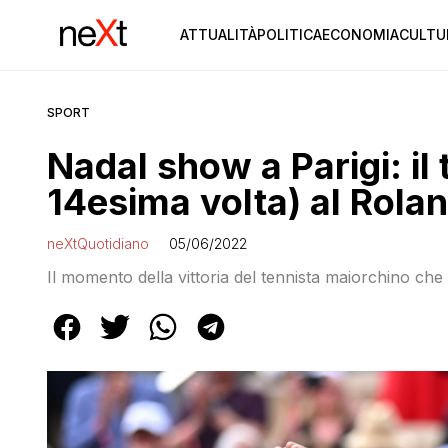
ATTUALITÀ
POLITICA
ECONOMIA
CULTU
SPORT
Nadal show a Parigi: il 
14esima volta) al Rola
neXtQuotidiano
05/06/2022
Il momento della vittoria del tennista maiorchino ch