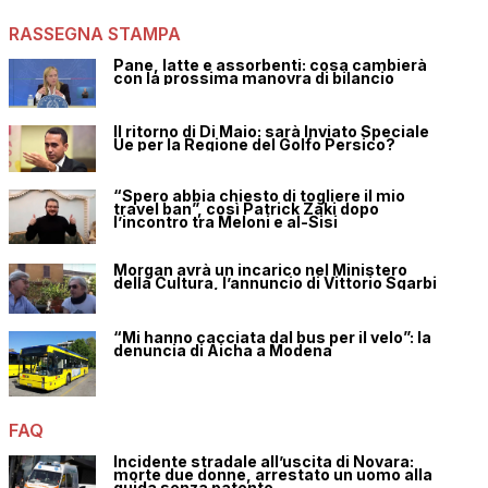
RASSEGNA STAMPA
Pane, latte e assorbenti: cosa cambierà
con la prossima manovra di bilancio
Il ritorno di Di Maio: sarà Inviato Speciale
Ue per la Regione del Golfo Persico?
“Spero abbia chiesto di togliere il mio
travel ban”, così Patrick Zaki dopo
l’incontro tra Meloni e al-Sisi
Morgan avrà un incarico nel Ministero
della Cultura, l’annuncio di Vittorio Sgarbi
“Mi hanno cacciata dal bus per il velo”: la
denuncia di Aicha a Modena
FAQ
Incidente stradale all’uscita di Novara:
morte due donne, arrestato un uomo alla
guida senza patente