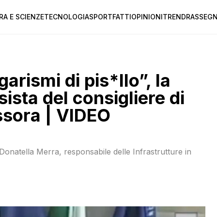
RA E SCIENZE
TECNOLOGIA
SPORT
FATTI
OPINIONI
TREND
RASSEGN
arismi di pis*llo”, la
sta del consigliere di
sessora | VIDEO
Donatella Merra, responsabile delle Infrastrutture in