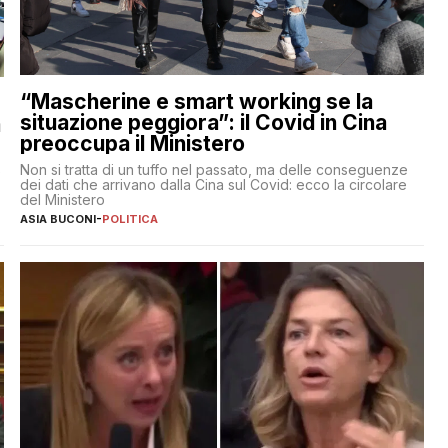
“Mascherine e smart working se la
situazione peggiora”: il Covid in Cina
a
preoccupa il Ministero
Non si tratta di un tuffo nel passato, ma delle conseguenze
e
dei dati che arrivano dalla Cina sul Covid: ecco la circolare
del Ministero
ASIA BUCONI
-
POLITICA