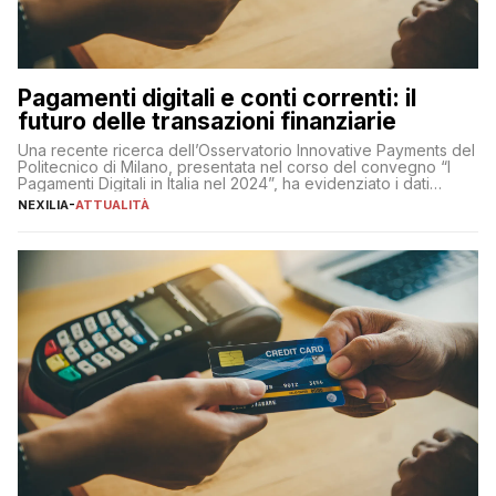
Pagamenti digitali e conti correnti: il
futuro delle transazioni finanziarie
Una recente ricerca dell’Osservatorio Innovative Payments del
Politecnico di Milano, presentata nel corso del convegno “I
Pagamenti Digitali in Italia nel 2024”, ha evidenziato i dati
definitivi del primo semestre 2024 relativamente alle
NEXILIA
-
ATTUALITÀ
transazioni dei pagamenti digitali con carta nel nostro Paese:
223 miliardi di euro. Si ritiene che il totale relativo ai 12 mesi […]