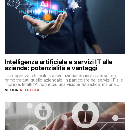
Intelligenza artificiale e servizi IT alle
aziende: potenzialità e vantaggi
L’intelligenza artificiale sta rivoluzionando moltissimi settori,
primo tra tutti quello aziendale, in particolare nei servizi IT alle
imprese. Infatti l’AI non è più una visione futuristica, ma una
realtà operativa che sta portando a un cambio significativo in
NEXILIA
-
ATTUALITÀ
ogni ambito. L’inserimento delle tecnologie di intelligenza
artificiale porta non solo all’ottimizzazione di diverse
operazioni, bensì comporta […]