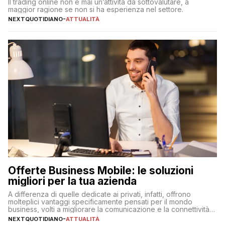
Il trading online non è mai un’attività da sottovalutare, a
maggior ragione se non si ha esperienza nel settore.
NEXTQUOTIDIANO
-
ATTUALITÀ
Offerte Business Mobile: le soluzioni
migliori per la tua azienda
A differenza di quelle dedicate ai privati, infatti, offrono
molteplici vantaggi specificamente pensati per il mondo
business, volti a migliorare la comunicazione e la connettività
degli utenti
NEXTQUOTIDIANO
-
ATTUALITÀ