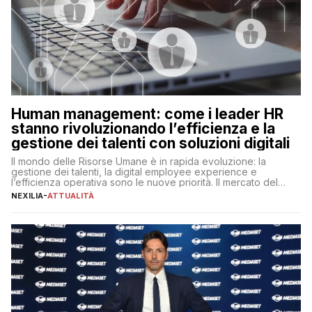
Human management: come i leader HR
stanno rivoluzionando l’efficienza e la
gestione dei talenti con soluzioni digitali
Il mondo delle Risorse Umane è in rapida evoluzione: la
gestione dei talenti, la digital employee experience e
l’efficienza operativa sono le nuove priorità. Il mercato del
lavoro, d’altra parte, è sempre più competitivo con una lotta
NEXILIA
-
ATTUALITÀ
per aggiudicarsi i talenti più validi che si intensifica e le
aspettative dei dipendenti in continua evoluzione. I […]