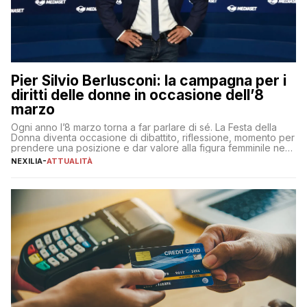
Pier Silvio Berlusconi: la campagna per i
diritti delle donne in occasione dell’8
marzo
Ogni anno l’8 marzo torna a far parlare di sé. La Festa della
Donna diventa occasione di dibattito, riflessione, momento per
prendere una posizione e dar valore alla figura femminile nella
sua complessità e crucialità. A lanciare un messaggio “forte e
NEXILIA
-
ATTUALITÀ
chiaro” quest’anno è stato anche Pier Silvio Berlusconi,
amministratore delegato di Mediaset, che ha […]