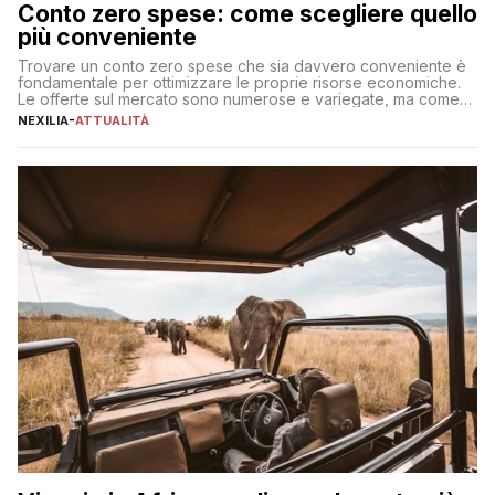
Conto zero spese: come scegliere quello
più conveniente
Trovare un conto zero spese che sia davvero conveniente è
fondamentale per ottimizzare le proprie risorse economiche.
Le offerte sul mercato sono numerose e variegate, ma come
individuare quella più adatta alle proprie esigenze senza
NEXILIA
-
ATTUALITÀ
incorrere in costi nascosti? Optare per un conto zero spese
significa eliminare le spese di gestione che spesso incidono
sul […]