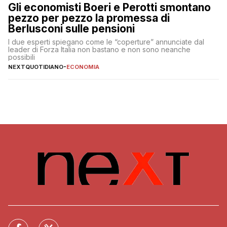
Gli economisti Boeri e Perotti smontano
pezzo per pezzo la promessa di
Berlusconi sulle pensioni
I due esperti spiegano come le “coperture” annunciate dal
leader di Forza Italia non bastano e non sono neanche
possibili
NEXTQUOTIDIANO
-
ECONOMIA