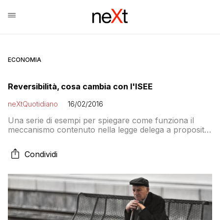
ECONOMIA
Reversibilità, cosa cambia con l'ISEE
neXtQuotidiano
16/02/2016
Una serie di esempi per spiegare come funziona il
meccanismo contenuto nella legge delega a proposito
della pensione di reversibilità da legare alla
componente reddituale dell’Indicatore di Situazione
Condividi
Economica Equivalente. La vedova con tre
appartamenti, il vedovo senza figli che lavora in
banca, la madre con due figli maggiorenni che
lavorano