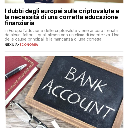
I dubbi degli europei sulle criptovalute e
la necessità di una corretta educazione
finanziaria
In Europa l’adozione delle criptovalute viene ancora frenata
da alcuni fattori, i quali alimentano un clima di incertezza. Una
delle cause principali è la mancanza di una corretta
educazione finanziaria, che impedisce ad una larga parte della
NEXILIA
-
ECONOMIA
popolazione di comprendere in modo adeguato il
funzionamento e le implicazioni di questi asset digitali. Dubbi
sulle criptovalute: […]