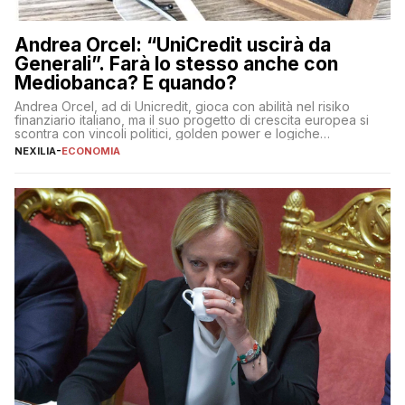
Andrea Orcel: “UniCredit uscirà da
Generali”. Farà lo stesso anche con
Mediobanca? E quando?
Andrea Orcel, ad di Unicredit, gioca con abilità nel risiko
finanziario italiano, ma il suo progetto di crescita europea si
scontra con vincoli politici, golden power e logiche
protezionistiche. Orcel e la mossa su Generali Andrea Orcel,
NEXILIA
-
ECONOMIA
ad di Unicredit, continua a sorprendere per la sua capacità di
muoversi con decisione in un contesto finanziario […]