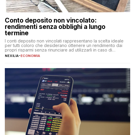
Conto deposito non vincolato:
rendimenti senza obblighi a lungo
termine
I conti deposito non vincolati rappresentano la scelta ideale
per tutti coloro che desiderano ottenere un rendimento dai
propri risparmi senza rinunciare ad utilizzarli in caso di
necessità. A differenza delle forme vincolate tradizionali,
NEXILIA
-
ECONOMIA
questa tipologia consente di accedere alle somme versate in
qualsiasi momento, offrendo un equilibrio tra sicurezza,
flessibilità e rendimento. Come funzionano […]