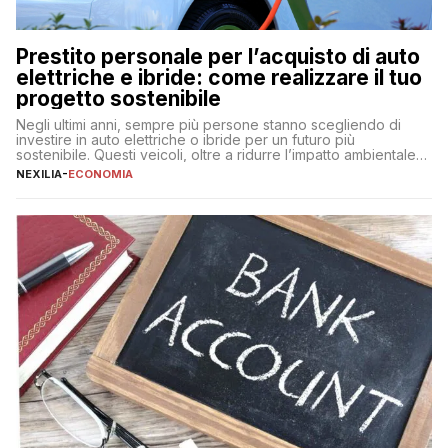
Prestito personale per l’acquisto di auto
elettriche e ibride: come realizzare il tuo
progetto sostenibile
Negli ultimi anni, sempre più persone stanno scegliendo di
investire in auto elettriche o ibride per un futuro più
sostenibile. Questi veicoli, oltre a ridurre l’impatto ambientale,
offrono vantaggi economici a lungo termine, come minori costi
NEXILIA
-
ECONOMIA
di gestione e benefici fiscali. Tuttavia, l’acquisto di un’auto
nuova rappresenta un impegno finanziario significativo. Come
fare se non […]