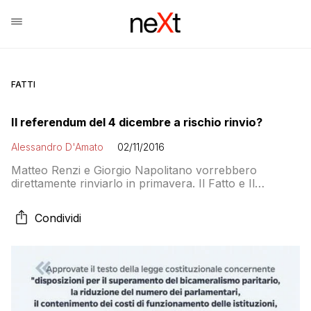
FATTI
Il referendum del 4 dicembre a rischio rinvio?
Alessandro D'Amato
02/11/2016
Matteo Renzi e Giorgio Napolitano vorrebbero
direttamente rinviarlo in primavera. Il Fatto e Il
Giornale scrivono che la consultazione sulle riforme
costituzionali è a rischio: secondo il quotidiano di
Condividi
Sallusti il rischio arriva dal ricorso di Valerio Onida,
mentre secondo Travaglio sarebbero i risultati modesti
dei sondaggi a suggerire una strategia del rinvio