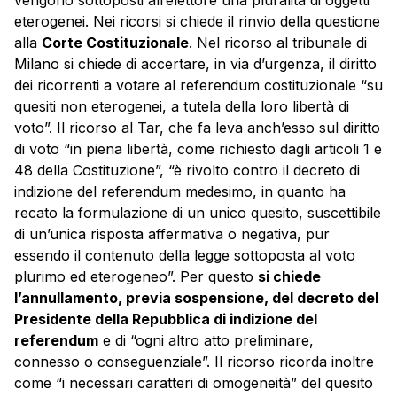
vengono sottoposti all’elettore una pluralità di oggetti
eterogenei. Nei ricorsi si chiede il rinvio della questione
alla
Corte Costituzionale
. Nel ricorso al tribunale di
Milano si chiede di accertare, in via d’urgenza, il diritto
dei ricorrenti a votare al referendum costituzionale “su
quesiti non eterogenei, a tutela della loro libertà di
voto”. Il ricorso al Tar, che fa leva anch’esso sul diritto
di voto “in piena libertà, come richiesto dagli articoli 1 e
48 della Costituzione”, “è rivolto contro il decreto di
indizione del referendum medesimo, in quanto ha
recato la formulazione di un unico quesito, suscettibile
di un’unica risposta affermativa o negativa, pur
essendo il contenuto della legge sottoposta al voto
plurimo ed eterogeneo”. Per questo
si chiede
l’annullamento, previa sospensione, del decreto del
Presidente della Repubblica di indizione del
referendum
e di “ogni altro atto preliminare,
connesso o conseguenziale”. Il ricorso ricorda inoltre
come “i necessari caratteri di omogeneità” del quesito