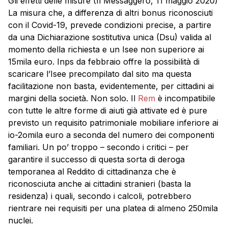
Gli effetti delle misure (Il Messaggero, 11 maggio 2020)
La misura che, a differenza di altri bonus riconosciuti
con il Covid-19, prevede condizioni precise, a partire
da una Dichiarazione sostitutiva unica (Dsu) valida al
momento della richiesta e un Isee non superiore ai
15mila euro. Inps da febbraio offre la possibilità di
scaricare l’Isee precompilato dal sito ma questa
facilitazione non basta, evidentemente, per cittadini ai
margini della società. Non solo. Il
Rem
è incompatibile
con tutte le altre forme di aiuti già attivate ed è pure
previsto un requisito patrimoniale mobiliare inferiore ai
io-2omila euro a seconda del numero dei componenti
familiari. Un po’ troppo – secondo i critici – per
garantire il successo di questa sorta di deroga
temporanea al Reddito di cittadinanza che è
riconosciuta anche ai cittadini stranieri (basta la
residenza) i quali, secondo i calcoli, potrebbero
rientrare nei requisiti per una platea di almeno 250mila
nuclei.