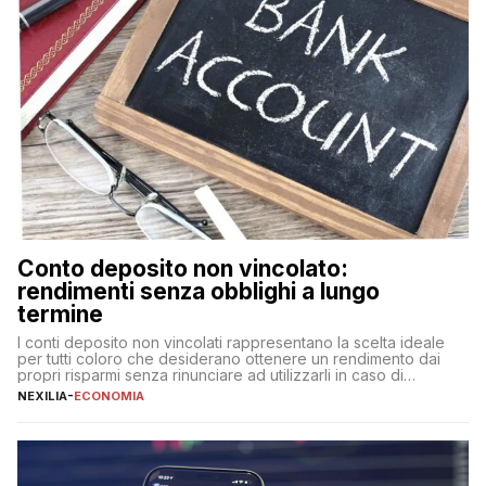
Conto deposito non vincolato:
rendimenti senza obblighi a lungo
termine
I conti deposito non vincolati rappresentano la scelta ideale
per tutti coloro che desiderano ottenere un rendimento dai
propri risparmi senza rinunciare ad utilizzarli in caso di
necessità. A differenza delle forme vincolate tradizionali,
NEXILIA
-
ECONOMIA
questa tipologia consente di accedere alle somme versate in
qualsiasi momento, offrendo un equilibrio tra sicurezza,
flessibilità e rendimento. Come funzionano […]