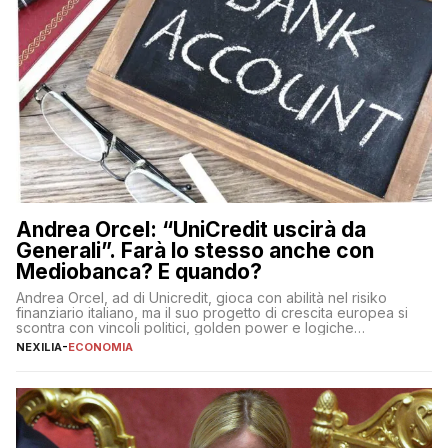
Andrea Orcel: “UniCredit uscirà da
Generali”. Farà lo stesso anche con
Mediobanca? E quando?
Andrea Orcel, ad di Unicredit, gioca con abilità nel risiko
finanziario italiano, ma il suo progetto di crescita europea si
scontra con vincoli politici, golden power e logiche
protezionistiche. Orcel e la mossa su Generali Andrea Orcel,
NEXILIA
-
ECONOMIA
ad di Unicredit, continua a sorprendere per la sua capacità di
muoversi con decisione in un contesto finanziario […]