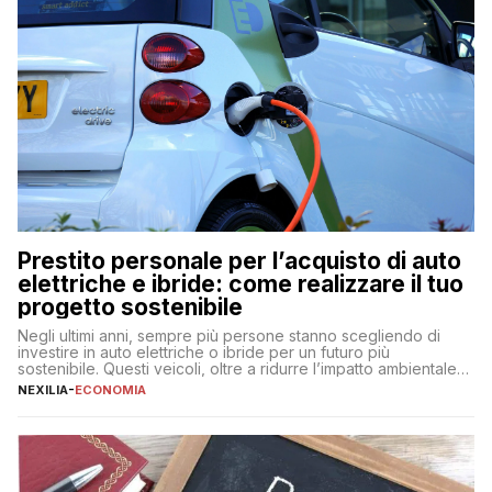
Prestito personale per l’acquisto di auto
elettriche e ibride: come realizzare il tuo
progetto sostenibile
Negli ultimi anni, sempre più persone stanno scegliendo di
investire in auto elettriche o ibride per un futuro più
sostenibile. Questi veicoli, oltre a ridurre l’impatto ambientale,
offrono vantaggi economici a lungo termine, come minori costi
NEXILIA
-
ECONOMIA
di gestione e benefici fiscali. Tuttavia, l’acquisto di un’auto
nuova rappresenta un impegno finanziario significativo. Come
fare se non […]