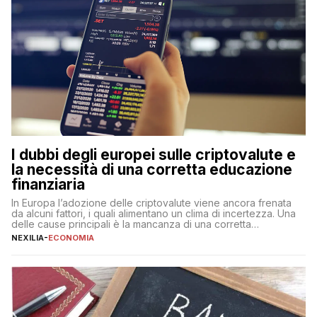
I dubbi degli europei sulle criptovalute e
la necessità di una corretta educazione
finanziaria
In Europa l’adozione delle criptovalute viene ancora frenata
da alcuni fattori, i quali alimentano un clima di incertezza. Una
delle cause principali è la mancanza di una corretta
educazione finanziaria, che impedisce ad una larga parte della
NEXILIA
-
ECONOMIA
popolazione di comprendere in modo adeguato il
funzionamento e le implicazioni di questi asset digitali. Dubbi
sulle criptovalute: […]