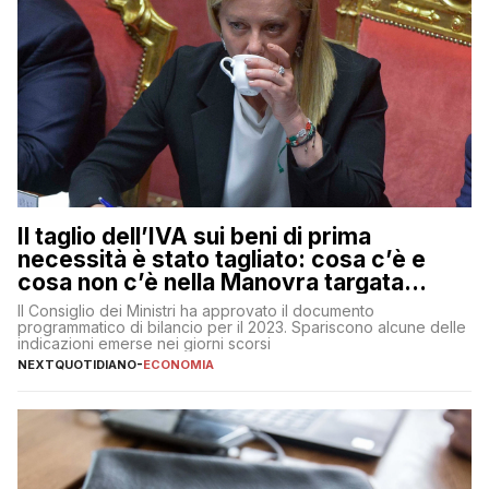
Il taglio dell’IVA sui beni di prima
necessità è stato tagliato: cosa c’è e
cosa non c’è nella Manovra targata
Meloni
Il Consiglio dei Ministri ha approvato il documento
programmatico di bilancio per il 2023. Spariscono alcune delle
indicazioni emerse nei giorni scorsi
NEXTQUOTIDIANO
-
ECONOMIA