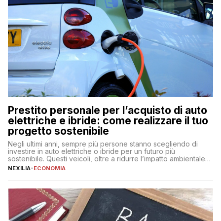
Prestito personale per l’acquisto di auto
elettriche e ibride: come realizzare il tuo
progetto sostenibile
Negli ultimi anni, sempre più persone stanno scegliendo di
investire in auto elettriche o ibride per un futuro più
sostenibile. Questi veicoli, oltre a ridurre l’impatto ambientale,
offrono vantaggi economici a lungo termine, come minori costi
NEXILIA
-
ECONOMIA
di gestione e benefici fiscali. Tuttavia, l’acquisto di un’auto
nuova rappresenta un impegno finanziario significativo. Come
fare se non […]