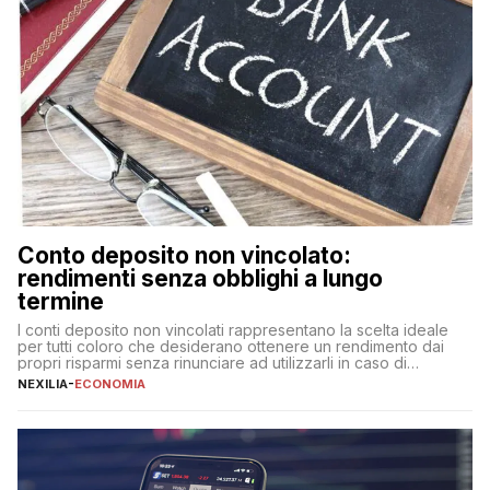
Conto deposito non vincolato:
rendimenti senza obblighi a lungo
termine
I conti deposito non vincolati rappresentano la scelta ideale
per tutti coloro che desiderano ottenere un rendimento dai
propri risparmi senza rinunciare ad utilizzarli in caso di
necessità. A differenza delle forme vincolate tradizionali,
NEXILIA
-
ECONOMIA
questa tipologia consente di accedere alle somme versate in
qualsiasi momento, offrendo un equilibrio tra sicurezza,
flessibilità e rendimento. Come funzionano […]