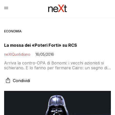
ECONOMIA
La mossa dei «Poteri Forti» su RCS
neXtQuotidiano
16/05/2016
Arriva la contro-OPA di Bonomi: i vecchi azionisti si
schierano. E lo fanno per fermare Cairo: un segno di
declino abbastanza evidente. Mediobanca aveva
negato di sapere di nuove offerte su RCS, oggi si
Condividi
scopre che è advisor dell’OPA di Bonomi