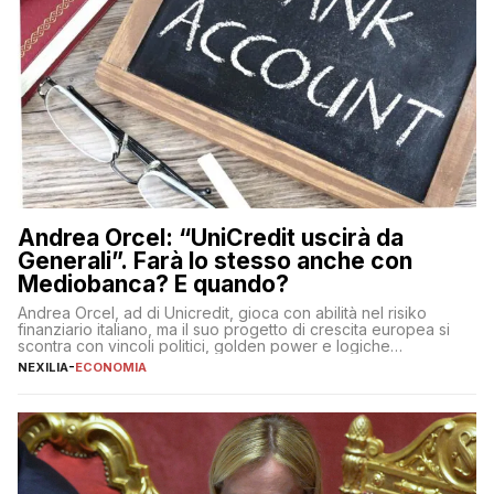
Andrea Orcel: “UniCredit uscirà da
Generali”. Farà lo stesso anche con
Mediobanca? E quando?
Andrea Orcel, ad di Unicredit, gioca con abilità nel risiko
finanziario italiano, ma il suo progetto di crescita europea si
scontra con vincoli politici, golden power e logiche
protezionistiche. Orcel e la mossa su Generali Andrea Orcel,
NEXILIA
-
ECONOMIA
ad di Unicredit, continua a sorprendere per la sua capacità di
muoversi con decisione in un contesto finanziario […]