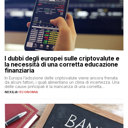
I dubbi degli europei sulle criptovalute e
la necessità di una corretta educazione
finanziaria
In Europa l’adozione delle criptovalute viene ancora frenata
da alcuni fattori, i quali alimentano un clima di incertezza. Una
delle cause principali è la mancanza di una corretta
educazione finanziaria, che impedisce ad una larga parte della
NEXILIA
-
ECONOMIA
popolazione di comprendere in modo adeguato il
funzionamento e le implicazioni di questi asset digitali. Dubbi
sulle criptovalute: […]