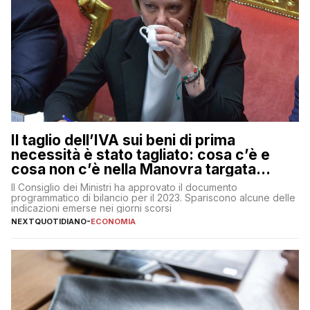
Il taglio dell’IVA sui beni di prima
necessità è stato tagliato: cosa c’è e
cosa non c’è nella Manovra targata
Meloni
Il Consiglio dei Ministri ha approvato il documento
programmatico di bilancio per il 2023. Spariscono alcune delle
indicazioni emerse nei giorni scorsi
NEXTQUOTIDIANO
-
ECONOMIA