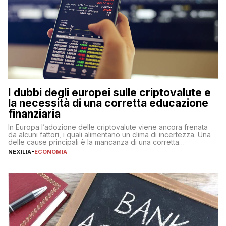
I dubbi degli europei sulle criptovalute e
la necessità di una corretta educazione
finanziaria
In Europa l’adozione delle criptovalute viene ancora frenata
da alcuni fattori, i quali alimentano un clima di incertezza. Una
delle cause principali è la mancanza di una corretta
educazione finanziaria, che impedisce ad una larga parte della
NEXILIA
-
ECONOMIA
popolazione di comprendere in modo adeguato il
funzionamento e le implicazioni di questi asset digitali. Dubbi
sulle criptovalute: […]