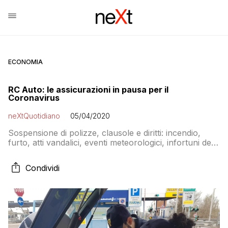
ECONOMIA
RC Auto: le assicurazioni in pausa per il
Coronavirus
neXtQuotidiano
05/04/2020
Sospensione di polizze, clausole e diritti: incendio,
furto, atti vandalici, eventi meteorologici, infortuni del
conducente, eccetera non rientrano nel decreto legge
e quindi l’assicuratore non è tenuto alla dilazione
Condividi