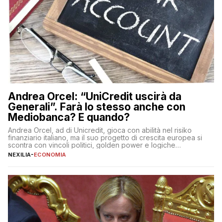
Andrea Orcel: “UniCredit uscirà da
Generali”. Farà lo stesso anche con
Mediobanca? E quando?
Andrea Orcel, ad di Unicredit, gioca con abilità nel risiko
finanziario italiano, ma il suo progetto di crescita europea si
scontra con vincoli politici, golden power e logiche
protezionistiche. Orcel e la mossa su Generali Andrea Orcel,
NEXILIA
-
ECONOMIA
ad di Unicredit, continua a sorprendere per la sua capacità di
muoversi con decisione in un contesto finanziario […]