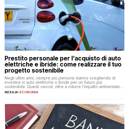
Prestito personale per l’acquisto di auto
elettriche e ibride: come realizzare il tuo
progetto sostenibile
Negli ultimi anni, sempre più persone stanno scegliendo di
investire in auto elettriche o ibride per un futuro più
sostenibile. Questi veicoli, oltre a ridurre l’impatto ambientale,
offrono vantaggi economici a lungo termine, come minori costi
NEXILIA
-
ECONOMIA
di gestione e benefici fiscali. Tuttavia, l’acquisto di un’auto
nuova rappresenta un impegno finanziario significativo. Come
fare se non […]