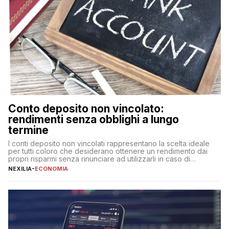
Conto deposito non vincolato:
rendimenti senza obblighi a lungo
termine
I conti deposito non vincolati rappresentano la scelta ideale
per tutti coloro che desiderano ottenere un rendimento dai
propri risparmi senza rinunciare ad utilizzarli in caso di
necessità. A differenza delle forme vincolate tradizionali,
NEXILIA
-
ECONOMIA
questa tipologia consente di accedere alle somme versate in
qualsiasi momento, offrendo un equilibrio tra sicurezza,
flessibilità e rendimento. Come funzionano […]