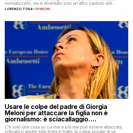
normalizzarlo, ma è diventato solo un altro capitolo del
copione
LORENZO TOSA
-
OPINIONI
Usare le colpe del padre di Giorgia
Meloni per attaccare la figlia non è
giornalismo: è sciacallaggio.
Dimostriamo di essere diversi
C’è solo una cosa su cui mai e poi mai può essere attaccata,
criticata o anche solo tirata in ballo: le colpe private di un