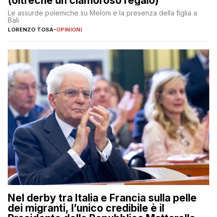
(oltreché un clamoroso regalo)
Le assurde polemiche su Meloni e la presenza della figlia a
Bali
LORENZO TOSA
-
OPINIONI
Nel derby tra Italia e Francia sulla pelle
dei migranti, l’unico credibile è il