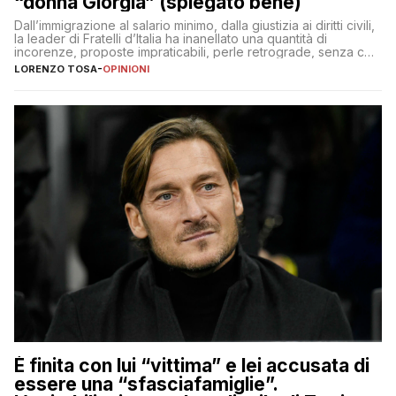
“donna Giorgia” (spiegato bene)
Dall’immigrazione al salario minimo, dalla giustizia ai diritti civili,
la leader di Fratelli d’Italia ha inanellato una quantità di
incorenze, proposte impraticabili, perle retrograde, senza che
nessuno – a destra come a sinistra – glielo abbia fatto notare
LORENZO TOSA
-
OPINIONI
È finita con lui “vittima” e lei accusata di
essere una “sfasciafamiglie”.