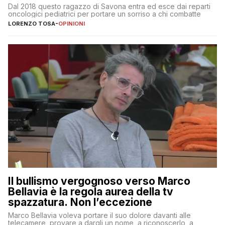
Dal 2018 questo ragazzo di Savona entra ed esce dai reparti
oncologici pediatrici per portare un sorriso a chi combatte
LORENZO TOSA
-
OPINIONI
Il bullismo vergognoso verso Marco
Bellavia è la regola aurea della tv
spazzatura. Non l’eccezione
Marco Bellavia voleva portare il suo dolore davanti alle
telecamere, provare a dargli un nome, a riconoscerlo, a