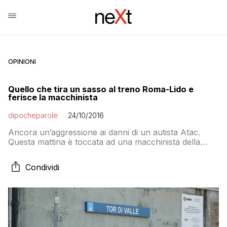
OPINIONI
Quello che tira un sasso al treno Roma-Lido e
ferisce la macchinista
dipocheparole
24/10/2016
Ancora un’aggressione ai danni di un autista Atac.
Questa mattina è toccata ad una macchinista della
Roma-Lido, alla fermata di Tor di Valle. Secondo una
prima ricostruzione, un passeggero avrebbe rotto con
Condividi
un sasso il vetro della cabina di guida, ferendo in
questo modo l’autista della metro. Secondo quanto
riferito, la donna e’ stata soccorsa […]