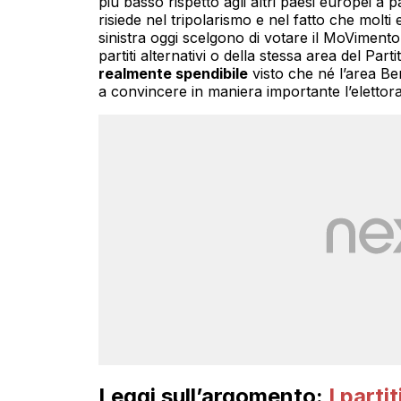
più basso rispetto agli altri paesi europei a 
risiede nel tripolarismo e nel fatto che molti 
sinistra oggi scelgono di votare il MoVimento
partiti alternativi o della stessa area del Par
realmente spendibile
visto che né l’area Be
a convincere in maniera importante l’elettora
Leggi sull’argomento:
I parti