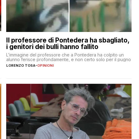
Il professore di Pontedera ha sbagliato,
i genitori dei bulli hanno fallito
L’immagine del professore che a Pontedera ha colpito un
alunno ferisce profondamente, e non certo solo per il pugno
LORENZO TOSA
-
OPINIONI