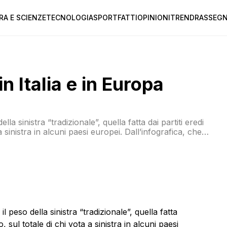
RA E SCIENZE
TECNOLOGIA
SPORT
FATTI
OPINIONI
TREND
RASSEGN
in Italia e in Europa
la sinistra “tradizionale”, quella fatta dai partiti eredi
 sinistra in alcuni paesi europei. Dall’infografica, che
mocratico in Italia pesa per l’88% sul totale della sinistra
 peso della sinistra “tradizionale”, quella fatta
, sul totale di chi vota a sinistra in alcuni paesi