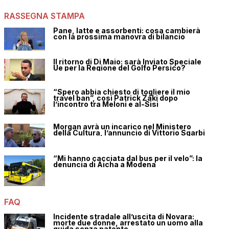
RASSEGNA STAMPA
Pane, latte e assorbenti: cosa cambierà
con la prossima manovra di bilancio
Il ritorno di Di Maio: sarà Inviato Speciale
Ue per la Regione del Golfo Persico?
“Spero abbia chiesto di togliere il mio
travel ban”, così Patrick Zaki dopo
l’incontro tra Meloni e al-Sisi
Morgan avrà un incarico nel Ministero
della Cultura, l’annuncio di Vittorio Sgarbi
“Mi hanno cacciata dal bus per il velo”: la
denuncia di Aicha a Modena
FAQ
Incidente stradale all’uscita di Novara:
morte due donne, arrestato un uomo alla
guida senza patente