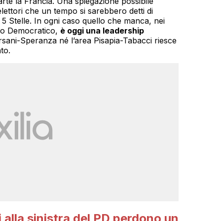
parte la Francia. Una spiegazione possibile
elettori che un tempo si sarebbero detti di
 5 Stelle. In ogni caso quello che manca, nei
tito Democratico,
è oggi una leadership
rsani-Speranza né l’area Pisapia-Tabacci riesce
to.
ti alla sinistra del PD perdono un