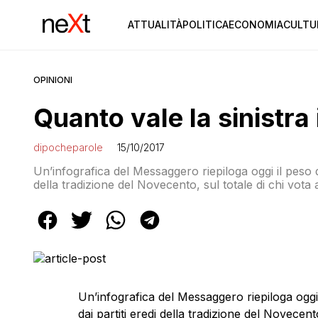
ATTUALITÀ
POLITICA
ECONOMIA
CULTU
OPINIONI
Quanto vale la sinistra 
dipocheparole
15/10/2017
Un’infografica del Messaggero riepiloga oggi il peso del
della tradizione del Novecento, sul totale di chi vota a
per l’Italia si basa sui sondaggi, dice che il Partito De
e questa percentuale […]
Un’infografica del Messaggero riepiloga oggi il
dai partiti eredi della tradizione del Novecento