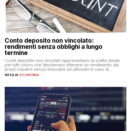
Conto deposito non vincolato:
rendimenti senza obblighi a lungo
termine
I conti deposito non vincolati rappresentano la scelta ideale
per tutti coloro che desiderano ottenere un rendimento dai
propri risparmi senza rinunciare ad utilizzarli in caso di
necessità. A differenza delle forme vincolate tradizionali,
NEXILIA
-
ECONOMIA
questa tipologia consente di accedere alle somme versate in
qualsiasi momento, offrendo un equilibrio tra sicurezza,
flessibilità e rendimento. Come funzionano […]