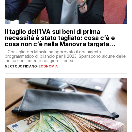
Il taglio dell’IVA sui beni di prima
necessità è stato tagliato: cosa c’è e
cosa non c’è nella Manovra targata
Meloni
Il Consiglio dei Ministri ha approvato il documento
programmatico di bilancio per il 2023. Spariscono alcune delle
indicazioni emerse nei giorni scorsi
NEXTQUOTIDIANO
-
ECONOMIA