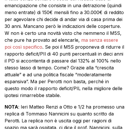
emancipazione che consiste in una detrazione (quindi
meno entrate) di 150€ mensili fino a 30.000€ di reddito
per agevolare chi decide di andar via di casa prima dei
30 anni. Mancano però le indicazioni delle coperture.
W non è certo una novità visto che nemmeno il M5S,
che pure ha provato ad elencarle,
ma senza essere
poi così specifico
. Se poi il M5S proponeva di ridurre il
rapporto deficit/PIl di 40 punti percentuali in dieci anni
il PD si accontenta di passare dal 132% al 100% nello
stesso lasso di tempo. Come? Grazie alla “crescita
attuale” e ad una politica fiscale “moderatamente
espansiva”. Ma per Perotti non basta, perché in
questo modo il rapporto deficit/PIL nella migliore delle
ipotesi rimarrebbe stabile.
NOTA
: Ieri Matteo Renzi a Otto e 1/2 ha promesso una
replica di Tommaso Nannicini su quanto scritto da
Perotti. La replica non è uscita oggi per ragioni di
spazio ma sarà ospitata, ci dice il prof. Nannicini, sulla