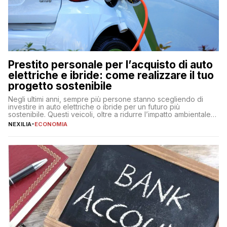
Prestito personale per l’acquisto di auto
elettriche e ibride: come realizzare il tuo
progetto sostenibile
Negli ultimi anni, sempre più persone stanno scegliendo di
investire in auto elettriche o ibride per un futuro più
sostenibile. Questi veicoli, oltre a ridurre l’impatto ambientale,
offrono vantaggi economici a lungo termine, come minori costi
NEXILIA
-
ECONOMIA
di gestione e benefici fiscali. Tuttavia, l’acquisto di un’auto
nuova rappresenta un impegno finanziario significativo. Come
fare se non […]