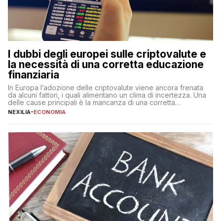
I dubbi degli europei sulle criptovalute e
la necessità di una corretta educazione
finanziaria
In Europa l’adozione delle criptovalute viene ancora frenata
da alcuni fattori, i quali alimentano un clima di incertezza. Una
delle cause principali è la mancanza di una corretta
educazione finanziaria, che impedisce ad una larga parte della
NEXILIA
-
ECONOMIA
popolazione di comprendere in modo adeguato il
funzionamento e le implicazioni di questi asset digitali. Dubbi
sulle criptovalute: […]