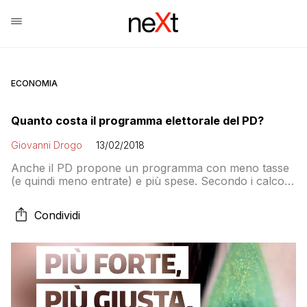
ECONOMIA
Quanto costa il programma elettorale del PD?
Giovanni Drogo
13/02/2018
Anche il PD propone un programma con meno tasse
(e quindi meno entrate) e più spese. Secondo i calcoli
di Repubblica il costo complessivo delle promesse del
Partito Democratico è di poco inferiore ai 60 miliardi di
Condividi
euro. Mancano, come sempre, le indicazioni sulle
coperture finanziarie