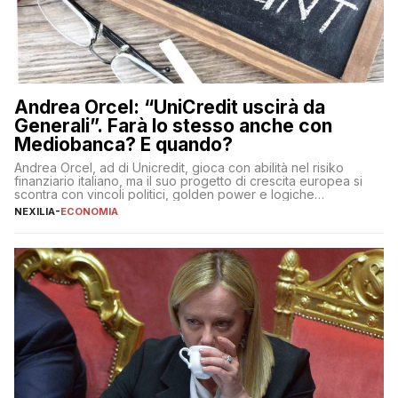
Andrea Orcel: “UniCredit uscirà da
Generali”. Farà lo stesso anche con
Mediobanca? E quando?
Andrea Orcel, ad di Unicredit, gioca con abilità nel risiko
finanziario italiano, ma il suo progetto di crescita europea si
scontra con vincoli politici, golden power e logiche
protezionistiche. Orcel e la mossa su Generali Andrea Orcel,
NEXILIA
-
ECONOMIA
ad di Unicredit, continua a sorprendere per la sua capacità di
muoversi con decisione in un contesto finanziario […]