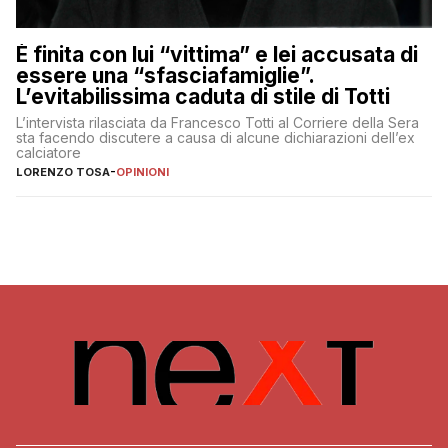
È finita con lui “vittima” e lei accusata di
essere una “sfasciafamiglie”.
L’evitabilissima caduta di stile di Totti
L’intervista rilasciata da Francesco Totti al Corriere della Sera
sta facendo discutere a causa di alcune dichiarazioni dell’ex
calciatore
LORENZO TOSA
-
OPINIONI