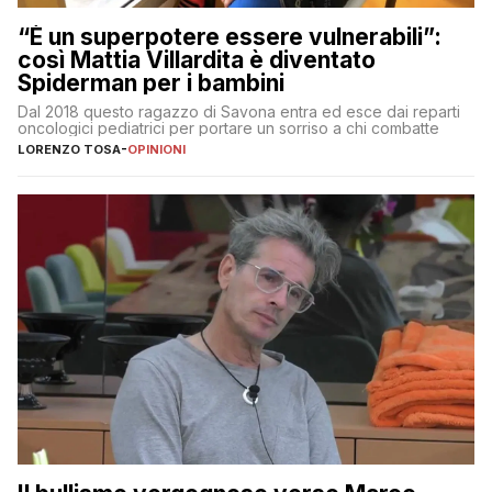
“È un superpotere essere vulnerabili”:
così Mattia Villardita è diventato
Spiderman per i bambini
Dal 2018 questo ragazzo di Savona entra ed esce dai reparti
oncologici pediatrici per portare un sorriso a chi combatte
LORENZO TOSA
-
OPINIONI