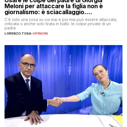
Usare le colpe del padre di Giorgia
Meloni per attaccare la figlia non è
giornalismo: è sciacallaggio.
Dimostriamo di essere diversi
C’è solo una cosa su cui mai e poi mai può essere attaccata,
criticata o anche solo tirata in ballo: le colpe private di un
padre
LORENZO TOSA
-
OPINIONI