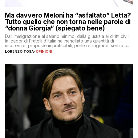
Ma davvero Meloni ha “asfaltato” Letta?
Tutto quello che non torna nelle parole di
“donna Giorgia” (spiegato bene)
Dall’immigrazione al salario minimo, dalla giustizia ai diritti civili,
la leader di Fratelli d’Italia ha inanellato una quantità di
incorenze, proposte impraticabili, perle retrograde, senza che
nessuno – a destra come a sinistra – glielo abbia fatto notare
LORENZO TOSA
-
OPINIONI