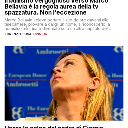
Il bullismo vergognoso verso Marco
Bellavia è la regola aurea della tv
spazzatura. Non l’eccezione
Marco Bellavia voleva portare il suo dolore davanti alle
telecamere, provare a dargli un nome, a riconoscerlo, a
normalizzarlo, ma è diventato solo un altro capitolo del
copione
LORENZO TOSA
-
OPINIONI