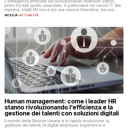
L’intelligenza artificiale sta rivoluzionando moltissimi settori,
primo tra tutti quello aziendale, in particolare nei servizi IT alle
imprese. Infatti l’AI non è più una visione futuristica, ma una
realtà operativa che sta portando a un cambio significativo in
NEXILIA
-
ATTUALITÀ
ogni ambito. L’inserimento delle tecnologie di intelligenza
artificiale porta non solo all’ottimizzazione di diverse
operazioni, bensì comporta […]
Human management: come i leader HR
stanno rivoluzionando l’efficienza e la
gestione dei talenti con soluzioni digitali
Il mondo delle Risorse Umane è in rapida evoluzione: la
gestione dei talenti, la digital employee experience e