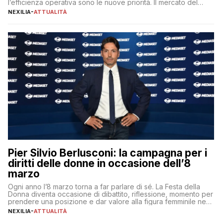
l’efficienza operativa sono le nuove priorità. Il mercato del
lavoro, d’altra parte, è sempre più competitivo con una lotta
NEXILIA
-
ATTUALITÀ
per aggiudicarsi i talenti più validi che si intensifica e le
aspettative dei dipendenti in continua evoluzione. I […]
Pier Silvio Berlusconi: la campagna per i
diritti delle donne in occasione dell’8
marzo
Ogni anno l’8 marzo torna a far parlare di sé. La Festa della
Donna diventa occasione di dibattito, riflessione, momento per
prendere una posizione e dar valore alla figura femminile nella
sua complessità e crucialità. A lanciare un messaggio “forte e
NEXILIA
-
ATTUALITÀ
chiaro” quest’anno è stato anche Pier Silvio Berlusconi,