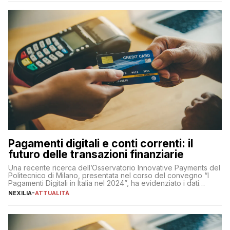
amministratore delegato di Mediaset, che ha […]
Pagamenti digitali e conti correnti: il
futuro delle transazioni finanziarie
Una recente ricerca dell’Osservatorio Innovative Payments del
Politecnico di Milano, presentata nel corso del convegno “I
Pagamenti Digitali in Italia nel 2024”, ha evidenziato i dati
definitivi del primo semestre 2024 relativamente alle
NEXILIA
-
ATTUALITÀ
transazioni dei pagamenti digitali con carta nel nostro Paese:
223 miliardi di euro. Si ritiene che il totale relativo ai 12 mesi […]