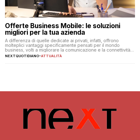
Offerte Business Mobile: le soluzioni
migliori per la tua azienda
A differenza di quelle dedicate ai privati, infatti, offrono
molteplici vantaggi specificamente pensati per il mondo
business, volti a migliorare la comunicazione e la connettività
degli utenti
NEXTQUOTIDIANO
-
ATTUALITÀ