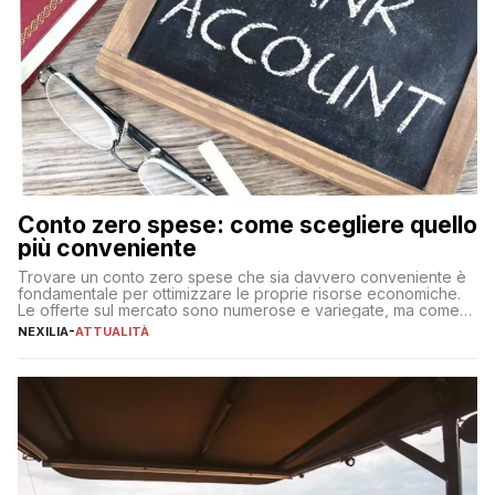
Conto zero spese: come scegliere quello
più conveniente
Trovare un conto zero spese che sia davvero conveniente è
fondamentale per ottimizzare le proprie risorse economiche.
Le offerte sul mercato sono numerose e variegate, ma come
individuare quella più adatta alle proprie esigenze senza
NEXILIA
-
ATTUALITÀ
incorrere in costi nascosti? Optare per un conto zero spese
significa eliminare le spese di gestione che spesso incidono
sul […]