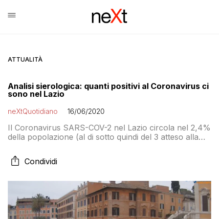
ATTUALITÀ
Analisi sierologica: quanti positivi al Coronavirus ci
sono nel Lazio
neXtQuotidiano
16/06/2020
Il Coronavirus SARS-COV-2 nel Lazio circola nel 2,4%
della popolazione (al di sotto quindi del 3 atteso alla
vigilia): questi i primi risultati emersi dall’indagine
epidemiologica effettuata su un campione omogeneo
Condividi
di 100 mila (sui 300 mila totali che verranno analizzati)
tra operatori del servizio sanitario e appartenenti alle
forze dell’ordine