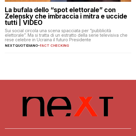
La bufala dello “spot elettorale” con
Zelensky che imbraccia i mitra e uccide
tutti | VIDEO
Sui social circola una scena spacciata per “pubblicità
elettorale”. Ma si tratta di un estratto della serie televisiva che
rese celebre in Ucraina il futuro Presidente
NEXTQUOTIDIANO
-
FACT CHECKING