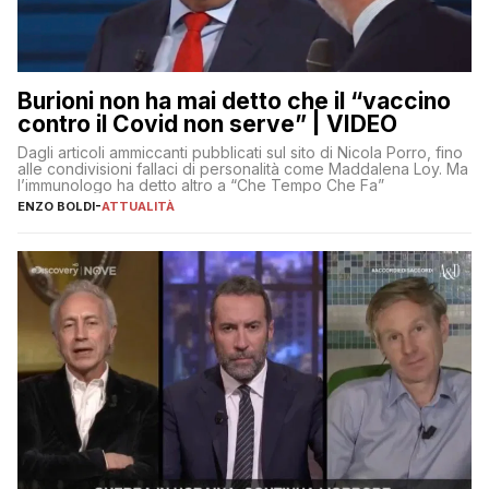
Burioni non ha mai detto che il “vaccino
contro il Covid non serve” | VIDEO
Dagli articoli ammiccanti pubblicati sul sito di Nicola Porro, fino
alle condivisioni fallaci di personalità come Maddalena Loy. Ma
l’immunologo ha detto altro a “Che Tempo Che Fa”
ENZO BOLDI
-
ATTUALITÀ