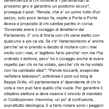
benevolenza di chi nominera’ i parlamentari al
prossimo giro e garantirsi un posticino sicuro”,
prosegue il post. ”Renzie, che e’ un uomo tutto d’un
pezzo, solo poco tempo fa, ospite a Porta a Porta
diceva a proposito di chi cambia partito in corsa:
‘Dovevate avere il coraggio di dimettervi dal
Parlamento. E’ ora di finirla con chi viene eletto con
qualcuno e poi va via. Se c’e’ l’astensionismo e’ anche
perche’ se io prendo e decido di mollare con i miei
mollo con i miei, e’ legittimo farlo perche’ non me l’ha
ordinato il dottore, pero’ ho il coraggio anche di avere
rispetto per chi mi ha votato, perche’ chi mi ha votato
non ha cambiato idea”’. ”Parole toccanti, evaporate
nell’etere televisivo”, sottolinea il post sul blog di
Beppe Grillo. «Il parlamentare e’ dipendente di chi lo
vota e non può fare quello che vuole. Per garantire il
cittadino elettore si deve inserire il
vincolo
di mandato
in Costituzione». Insomma, un po’ di confusione,
soprattutto ideologica. E a farlo notare sono i peggiori