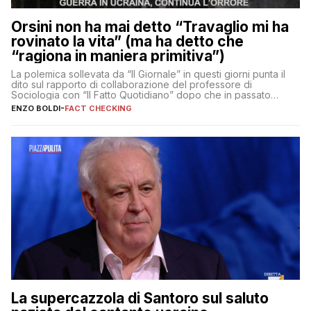
Orsini non ha mai detto “Travaglio mi ha
rovinato la vita” (ma ha detto che
“ragiona in maniera primitiva”)
La polemica sollevata da “Il Giornale” in questi giorni punta il
dito sul rapporto di collaborazione del professore di
Sociologia con “Il Fatto Quotidiano” dopo che in passato
erano volati stracci
ENZO BOLDI
-
FACT CHECKING
La supercazzola di Santoro sul saluto