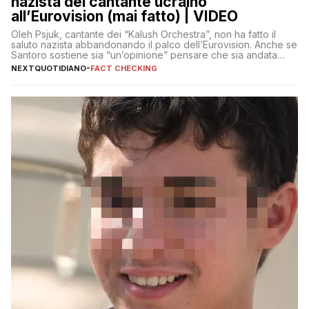
nazista del cantante ucraino
all’Eurovision (mai fatto) | VIDEO
Oleh Psjuk, cantante dei “Kalush Orchestra”, non ha fatto il
saluto nazista abbandonando il palco dell’Eurovision. Anche se
Santoro sostiene sia “un’opinione” pensare che sia andata
così
NEXTQUOTIDIANO
-
FACT CHECKING