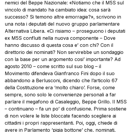
nemici del Beppe Nazionale: «Notiamo che il M5S sul
vincolo
di mandato ha cambiato idea: cosa sarà
successo? Si temono altre emorragie?», scrivono in
una nota i deputati del nuovo gruppo parlamentare
Alternativa Libera. «Ci risiamo – proseguono i deputati
ex M5S confluiti nella nuova componente – Dove
hanno discusso di questa cosa e’ con chi? Con il
direttorio dei nominati? Non servirebbe un sondaggio
con la base per un argomento cosi’ importante? Ad
agosto 2010 – come scritto sul suo blog – il
Movimento difendeva Gianfranco Fini dopo il suo
abbandono a Berlusconi, dicendo che l’articolo 67
della Costituzione era ‘molto chiaro’. Forse, come
sempre, sono solo le convenienze personali a far
parlare il megafono di Casaleggio, Beppe Grillo. Il M5S
– continuano – fa un po’ di confusione. Prima sostiene
di non volere le liste bloccate facendo scegliere ai
cittadini i propri rappresentanti. Poi, oggi, chiede di
avere in Parlamento ‘pigia bottone’ che, nominati,