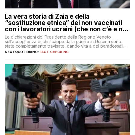
La vera storia di Zaia e della
“sostituzione etnica” dei non vaccinati
con i lavoratori ucraini (che non c’è e non
ci sarà)
Le dichiarazioni del Presidente della Regione Veneto
sull’accoglienza di chi scappa dalla guerra in Ucraina sono
state completamente travisate, dando vita a dei paradossali
falsi che girano sui social
NEXTQUOTIDIANO
-
FACT CHECKING