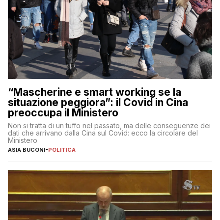
“Mascherine e smart working se la
situazione peggiora”: il Covid in Cina
preoccupa il Ministero
Non si tratta di un tuffo nel passato, ma delle conseguenze dei
dati che arrivano dalla Cina sul Covid: ecco la circolare del
Ministero
ASIA BUCONI
-
POLITICA