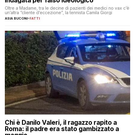
indagata per falso ideologico
Oltre a Madame, tra le decine di pazienti dei medici no vax c’è
un’altra “cliente d’eccezione”, la tennista Camila Giorgi
ASIA BUCONI
-
FATTI
Chi è Danilo Valeri, il ragazzo rapito a
Roma: il padre era stato gambizzato a