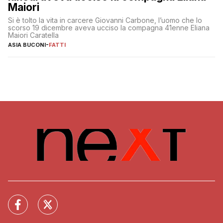
Maiori
Si è tolto la vita in carcere Giovanni Carbone, l’uomo che lo
scorso 19 dicembre aveva ucciso la compagna 41enne Eliana
Maiori Caratella
ASIA BUCONI
-
FATTI