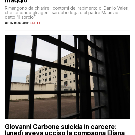
maggio
Rimangono da chiarire i contorni del rapimento di Danilo Valeri,
che secondo gli agenti sarebbe legato al padre Maurizio,
detto “il sorcio”
ASIA BUCONI
-
FATTI
Giovanni Carbone suicida in carcere:
lunedì aveva ucciso la compagna Eliana