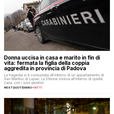
Donna uccisa in casa e marito in fin di
vita: fermata la figlia della coppia
aggredita in provincia di Padova
La tragedia si è consumata all’interno di un appartamento di
San Martino di Lupari. La 51enne viveva all’interno di quella
casa, con i suoi genitori
NEXTQUOTIDIANO
-
FATTI