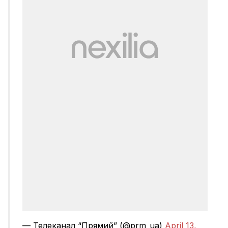
— Телеканал “Прямий” (@prm_ua)
April 13,