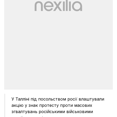
У Талліні під посольством росії влаштували
акцію у знак протесту проти масових
згвалтувань російськими військовими