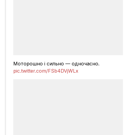
Моторошно і сильно — одночасно.
pic.twitter.com/FSb4DVjWLx