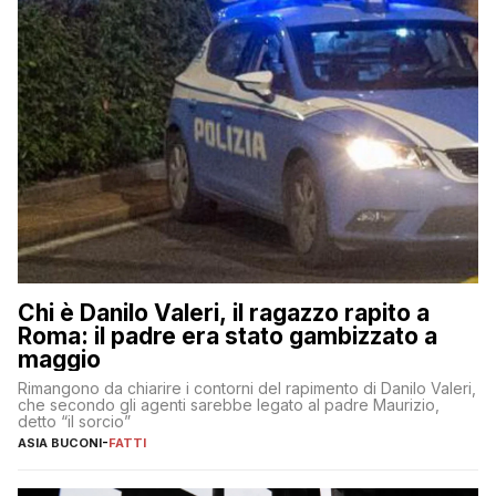
Chi è Danilo Valeri, il ragazzo rapito a
Roma: il padre era stato gambizzato a
maggio
Rimangono da chiarire i contorni del rapimento di Danilo Valeri,
che secondo gli agenti sarebbe legato al padre Maurizio,
detto “il sorcio”
ASIA BUCONI
-
FATTI