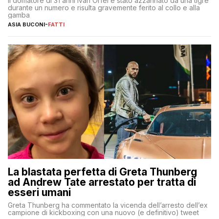
Il domatore di 31 anni Ivan Orfei è stato azzannato da una tigre
durante un numero e risulta gravemente ferito al collo e alla
gamba
ASIA BUCONI
-
FATTI
La blastata perfetta di Greta Thunberg
ad Andrew Tate arrestato per tratta di
esseri umani
Greta Thunberg ha commentato la vicenda dell’arresto dell’ex
campione di kickboxing con una nuovo (e definitivo) tweet