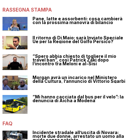
RASSEGNA STAMPA
Pane, latte e assorbenti: cosa cambierà
con la prossima manovra di bilancio
Il ritorno di Di Maio: sarà Inviato Speciale
Ue per la Regione del Golfo Persico?
“Spero abbia chiesto di togliere il mio
travel ban”, così Patrick Zaki dopo
l’incontro tra Meloni e al-Sisi
Morgan avrà un incarico nel Ministero
della Cultura, l’annuncio di Vittorio Sgarbi
“Mi hanno cacciata dal bus per il velo”: la
denuncia di Aicha a Modena
FAQ
Incidente stradale all’uscita di Novara:
morte due donne, arrestato un uomo alla
guida senza patente