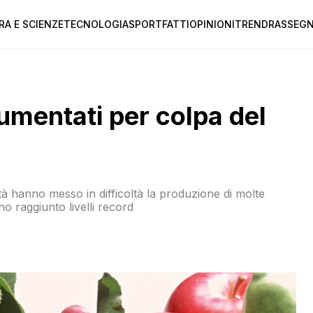
RA E SCIENZE
TECNOLOGIA
SPORT
FATTI
OPINIONI
TREND
RASSEGN
aumentati per colpa del
oltà hanno messo in difficoltà la produzione di molte
no raggiunto livelli record