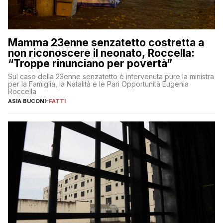
Mamma 23enne senzatetto costretta a
non riconoscere il neonato, Roccella:
“Troppe rinunciano per povertà”
Sul caso della 23enne senzatetto è intervenuta pure la ministra
per la Famiglia, la Natalità e le Pari Opportunità Eugenia
Roccella
ASIA BUCONI
-
FATTI