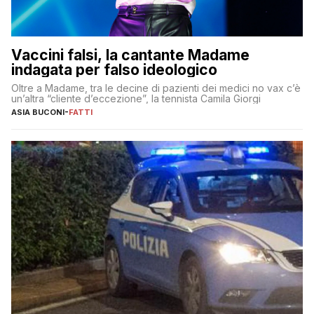
Vaccini falsi, la cantante Madame
indagata per falso ideologico
Oltre a Madame, tra le decine di pazienti dei medici no vax c’è
un’altra “cliente d’eccezione”, la tennista Camila Giorgi
ASIA BUCONI
-
FATTI