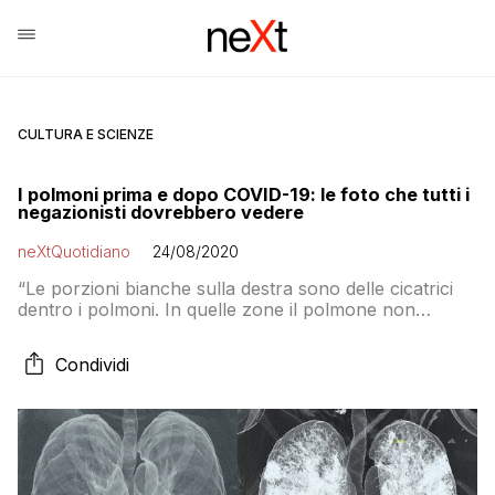
CULTURA E SCIENZE
I polmoni prima e dopo COVID-19: le foto che tutti i
negazionisti dovrebbero vedere
neXtQuotidiano
24/08/2020
“Le porzioni bianche sulla destra sono delle cicatrici
dentro i polmoni. In quelle zone il polmone non
funziona, perché i tessuti che scambiano ossigeno
sono morti (e non si riformano più)”. Così il dottor
Condividi
Giuseppe Walter Antonucci spiega l’immagine da lui
pubblicata che mostra due polmoni sani e due di un
malato di COVID-19