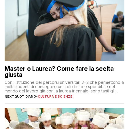
Master o Laurea? Come fare la scelta
giusta
Con l’istituzione dei percorsi universitari 3+2 che permettono a
molti studenti di conseguire un titolo finito e spendibile nel
mondo del lavoro già con la laurea triennale, sono tanti gli
interrogativi che si pongono gli studenti una volta raggiunto
NEXTQUOTIDIANO
-
CULTURA E SCIENZE
l’obiettivo di primo livello