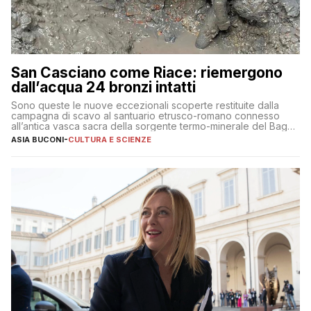
San Casciano come Riace: riemergono
dall’acqua 24 bronzi intatti
Sono queste le nuove eccezionali scoperte restituite dalla
campagna di scavo al santuario etrusco-romano connesso
all’antica vasca sacra della sorgente termo-minerale del Bagno
Grande
ASIA BUCONI
-
CULTURA E SCIENZE