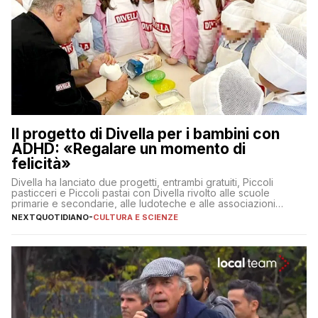
Il progetto di Divella per i bambini con
ADHD: «Regalare un momento di
felicità»
Divella ha lanciato due progetti, entrambi gratuiti, Piccoli
pasticceri e Piccoli pastai con Divella rivolto alle scuole
primarie e secondarie, alle ludoteche e alle associazioni
pugliesi che si occupano di bambini con ADHD
NEXTQUOTIDIANO
-
CULTURA E SCIENZE