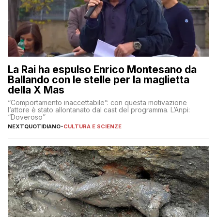
La Rai ha espulso Enrico Montesano da
Ballando con le stelle per la maglietta
della X Mas
“Comportamento inaccettabile”: con questa motivazione
l’attore è stato allontanato dal cast del programma. L’Anpi:
“Doveroso”
NEXTQUOTIDIANO
-
CULTURA E SCIENZE