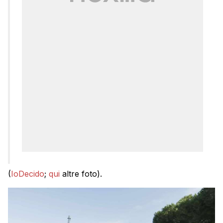
(
IoDecido
;
qui
altre foto).