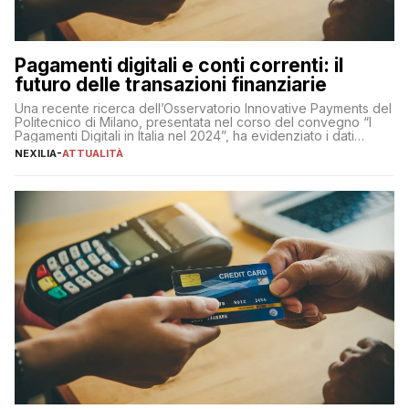
Pagamenti digitali e conti correnti: il
futuro delle transazioni finanziarie
Una recente ricerca dell’Osservatorio Innovative Payments del
Politecnico di Milano, presentata nel corso del convegno “I
Pagamenti Digitali in Italia nel 2024”, ha evidenziato i dati
definitivi del primo semestre 2024 relativamente alle
NEXILIA
-
ATTUALITÀ
transazioni dei pagamenti digitali con carta nel nostro Paese:
223 miliardi di euro. Si ritiene che il totale relativo ai 12 mesi […]