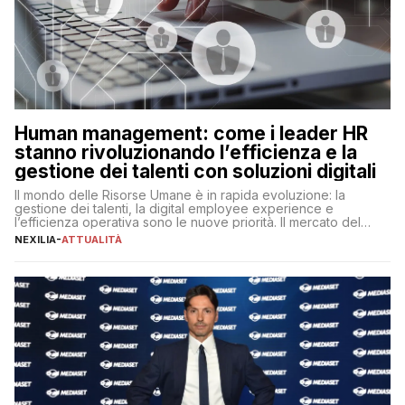
Human management: come i leader HR
stanno rivoluzionando l’efficienza e la
gestione dei talenti con soluzioni digitali
Il mondo delle Risorse Umane è in rapida evoluzione: la
gestione dei talenti, la digital employee experience e
l’efficienza operativa sono le nuove priorità. Il mercato del
lavoro, d’altra parte, è sempre più competitivo con una lotta
NEXILIA
-
ATTUALITÀ
per aggiudicarsi i talenti più validi che si intensifica e le
aspettative dei dipendenti in continua evoluzione. I […]