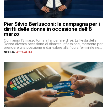
Pier Silvio Berlusconi: la campagna per i
diritti delle donne in occasione dell’8
marzo
Ogni anno l’8 marzo torna a far parlare di sé. La Festa della
Donna diventa occasione di dibattito, riflessione, momento per
prendere una posizione e dar valore alla figura femminile nella
sua complessità e crucialità. A lanciare un messaggio “forte e
NEXILIA
-
ATTUALITÀ
chiaro” quest’anno è stato anche Pier Silvio Berlusconi,
amministratore delegato di Mediaset, che ha […]