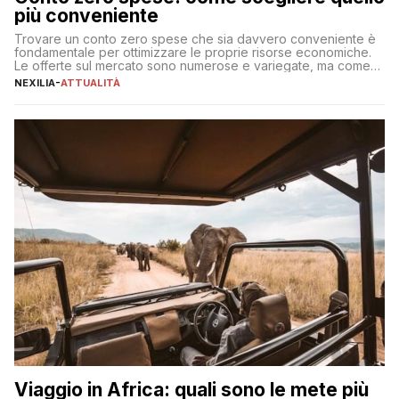
più conveniente
Trovare un conto zero spese che sia davvero conveniente è
fondamentale per ottimizzare le proprie risorse economiche.
Le offerte sul mercato sono numerose e variegate, ma come
individuare quella più adatta alle proprie esigenze senza
NEXILIA
-
ATTUALITÀ
incorrere in costi nascosti? Optare per un conto zero spese
significa eliminare le spese di gestione che spesso incidono
sul […]
Viaggio in Africa: quali sono le mete più