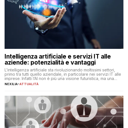
Intelligenza artificiale e servizi IT alle
aziende: potenzialità e vantaggi
L’intelligenza artificiale sta rivoluzionando moltissimi settori,
primo tra tutti quello aziendale, in particolare nei servizi IT alle
imprese. Infatti l’AI non è più una visione futuristica, ma una
realtà operativa che sta portando a un cambio significativo in
NEXILIA
-
ATTUALITÀ
ogni ambito. L’inserimento delle tecnologie di intelligenza
artificiale porta non solo all’ottimizzazione di diverse
operazioni, bensì comporta […]