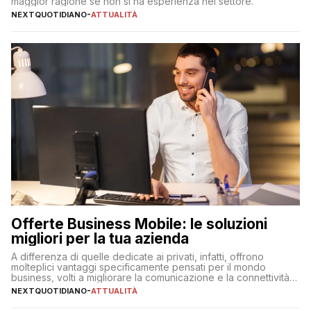
maggior ragione se non si ha esperienza nel settore.
NEXTQUOTIDIANO
-
ATTUALITÀ
Offerte Business Mobile: le soluzioni
migliori per la tua azienda
A differenza di quelle dedicate ai privati, infatti, offrono
molteplici vantaggi specificamente pensati per il mondo
business, volti a migliorare la comunicazione e la connettività
degli utenti
NEXTQUOTIDIANO
-
ATTUALITÀ