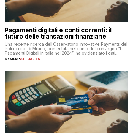
Pagamenti digitali e conti correnti: il
futuro delle transazioni finanziarie
Una recente ricerca dell’Osservatorio Innovative Payments del
Politecnico di Milano, presentata nel corso del convegno “I
Pagamenti Digitali in Italia nel 2024”, ha evidenziato i dati
definitivi del primo semestre 2024 relativamente alle
NEXILIA
-
ATTUALITÀ
transazioni dei pagamenti digitali con carta nel nostro Paese:
223 miliardi di euro. Si ritiene che il totale relativo ai 12 mesi […]