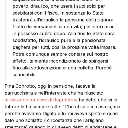
povero idraulico, che userà i suoi soldi per
sdebitarsi coni l fisco. In sostanza lo Stato
trasferirà all’idraulico la pensione della signora,
frutto dei versamenti di una vita, per ritornarne
in possesso subito dopo. Alla fine lo Stato sarà
soddisfatto, l’idraulico pure e la pensionata
pagherà per tutti, così la prossima volta impara.
Potrà comunque sempre contare sul nostro
affetto, talmente incondizionato da spingersi
fino alla sottoscrizione di una colletta. Purché
scaricabile.
Pina Conrotto, oggi in pensione, faceva la
parrucchiera e nell’intervista che ha rilasciato
all’edizione torinese di Repubblica
ha detto che lei le
fatture le ha sempre fatte: “L’ho chiuso in casa sì, ma
perché avevamo litigato e lui mi aveva spinto e quasi
dato uno schiaffo ( circostanza che l’artigiano
smentisce) quando io gli avevo detto di andarsene e