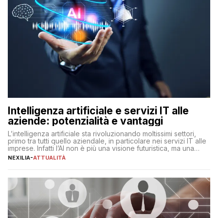
Intelligenza artificiale e servizi IT alle
aziende: potenzialità e vantaggi
L’intelligenza artificiale sta rivoluzionando moltissimi settori,
primo tra tutti quello aziendale, in particolare nei servizi IT alle
imprese. Infatti l’AI non è più una visione futuristica, ma una
realtà operativa che sta portando a un cambio significativo in
NEXILIA
-
ATTUALITÀ
ogni ambito. L’inserimento delle tecnologie di intelligenza
artificiale porta non solo all’ottimizzazione di diverse
operazioni, bensì comporta […]