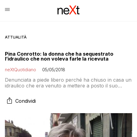
ATTUALITÀ
Pina Conrotto: la donna che ha sequestrato
l’idraulico che non voleva farle la ricevuta
neXtQuotidiano
05/05/2018
Denunciata a piede libero perché ha chiuso in casa un
idraulico che era venuto a mettere a posto il suo
boiler ma, a suo dire, si era rifiutato di farle la ricevuta
fiscale. Le forze dell’ordine sono state chiamate dalla
Condividi
sorella