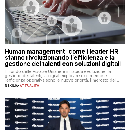
Human management: come i leader HR
stanno rivoluzionando l’efficienza e la
gestione dei talenti con soluzioni digitali
Il mondo delle Risorse Umane è in rapida evoluzione: la
gestione dei talenti, la digital employee experience e
l’efficienza operativa sono le nuove priorità. Il mercato del
lavoro, d’altra parte, è sempre più competitivo con una lotta
NEXILIA
-
ATTUALITÀ
per aggiudicarsi i talenti più validi che si intensifica e le
aspettative dei dipendenti in continua evoluzione. I […]