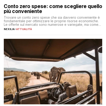
Conto zero spese: come scegliere quello
più conveniente
Trovare un conto zero spese che sia davvero conveniente è
fondamentale per ottimizzare le proprie risorse economiche.
Le offerte sul mercato sono numerose e variegate, ma come
individuare quella più adatta alle proprie esigenze senza
NEXILIA
-
ATTUALITÀ
incorrere in costi nascosti? Optare per un conto zero spese
significa eliminare le spese di gestione che spesso incidono
sul […]