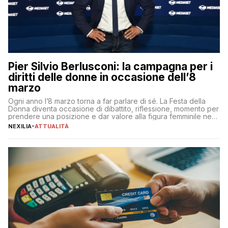
Pier Silvio Berlusconi: la campagna per i
diritti delle donne in occasione dell’8
marzo
Ogni anno l’8 marzo torna a far parlare di sé. La Festa della
Donna diventa occasione di dibattito, riflessione, momento per
prendere una posizione e dar valore alla figura femminile nella
sua complessità e crucialità. A lanciare un messaggio “forte e
NEXILIA
-
ATTUALITÀ
chiaro” quest’anno è stato anche Pier Silvio Berlusconi,
amministratore delegato di Mediaset, che ha […]