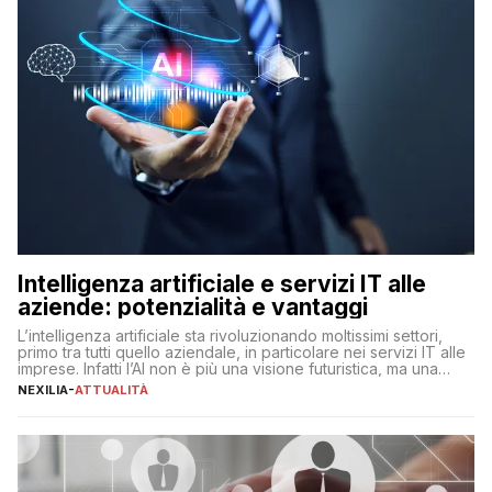
Intelligenza artificiale e servizi IT alle
aziende: potenzialità e vantaggi
L’intelligenza artificiale sta rivoluzionando moltissimi settori,
primo tra tutti quello aziendale, in particolare nei servizi IT alle
imprese. Infatti l’AI non è più una visione futuristica, ma una
realtà operativa che sta portando a un cambio significativo in
NEXILIA
-
ATTUALITÀ
ogni ambito. L’inserimento delle tecnologie di intelligenza
artificiale porta non solo all’ottimizzazione di diverse
operazioni, bensì comporta […]