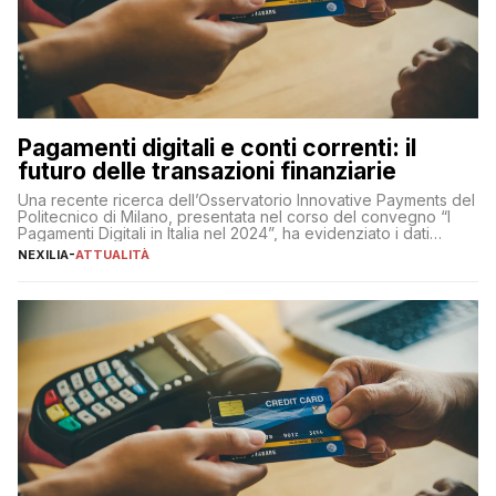
Pagamenti digitali e conti correnti: il
futuro delle transazioni finanziarie
Una recente ricerca dell’Osservatorio Innovative Payments del
Politecnico di Milano, presentata nel corso del convegno “I
Pagamenti Digitali in Italia nel 2024”, ha evidenziato i dati
definitivi del primo semestre 2024 relativamente alle
NEXILIA
-
ATTUALITÀ
transazioni dei pagamenti digitali con carta nel nostro Paese:
223 miliardi di euro. Si ritiene che il totale relativo ai 12 mesi […]