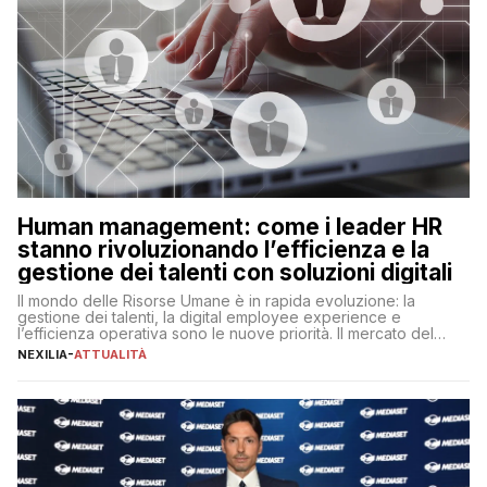
Human management: come i leader HR
stanno rivoluzionando l’efficienza e la
gestione dei talenti con soluzioni digitali
Il mondo delle Risorse Umane è in rapida evoluzione: la
gestione dei talenti, la digital employee experience e
l’efficienza operativa sono le nuove priorità. Il mercato del
lavoro, d’altra parte, è sempre più competitivo con una lotta
NEXILIA
-
ATTUALITÀ
per aggiudicarsi i talenti più validi che si intensifica e le
aspettative dei dipendenti in continua evoluzione. I […]