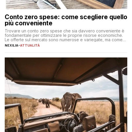
Conto zero spese: come scegliere quello
più conveniente
Trovare un conto zero spese che sia davvero conveniente è
fondamentale per ottimizzare le proprie risorse economiche.
Le offerte sul mercato sono numerose e variegate, ma come
individuare quella più adatta alle proprie esigenze senza
NEXILIA
-
ATTUALITÀ
incorrere in costi nascosti? Optare per un conto zero spese
significa eliminare le spese di gestione che spesso incidono
sul […]