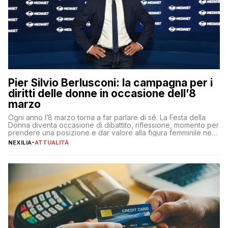
Pier Silvio Berlusconi: la campagna per i
diritti delle donne in occasione dell’8
marzo
Ogni anno l’8 marzo torna a far parlare di sé. La Festa della
Donna diventa occasione di dibattito, riflessione, momento per
prendere una posizione e dar valore alla figura femminile nella
sua complessità e crucialità. A lanciare un messaggio “forte e
NEXILIA
-
ATTUALITÀ
chiaro” quest’anno è stato anche Pier Silvio Berlusconi,
amministratore delegato di Mediaset, che ha […]