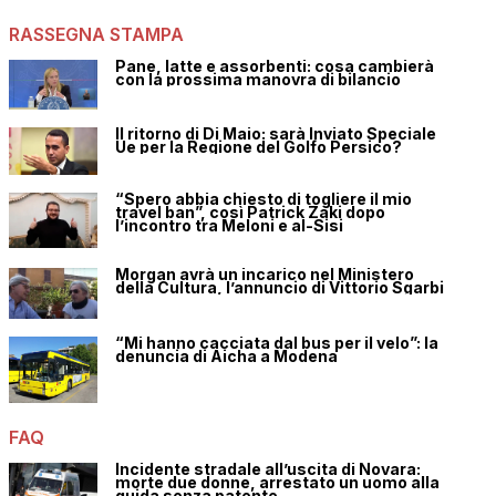
RASSEGNA STAMPA
Pane, latte e assorbenti: cosa cambierà
con la prossima manovra di bilancio
Il ritorno di Di Maio: sarà Inviato Speciale
Ue per la Regione del Golfo Persico?
“Spero abbia chiesto di togliere il mio
travel ban”, così Patrick Zaki dopo
l’incontro tra Meloni e al-Sisi
Morgan avrà un incarico nel Ministero
della Cultura, l’annuncio di Vittorio Sgarbi
“Mi hanno cacciata dal bus per il velo”: la
denuncia di Aicha a Modena
FAQ
Incidente stradale all’uscita di Novara:
morte due donne, arrestato un uomo alla
guida senza patente