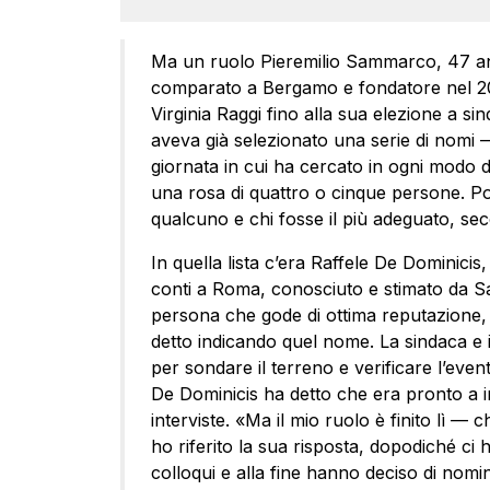
Ma un ruolo Pieremilio Sammarco, 47 anni
comparato a Bergamo e fondatore nel 200
Virginia Raggi fino alla sua elezione a si
aveva già selezionato una serie di nomi 
giornata in cui ha cercato in ogni modo di
una rosa di quattro o cinque persone. P
qualcuno e chi fosse il più adeguato, se
In quella lista c’era Raffele De Dominicis
conti a Roma, conosciuto e stimato da S
persona che gode di ottima reputazione,
detto indicando quel nome. La sindaca e il
per sondare il terreno e verificare l’even
De Dominicis ha detto che era pronto a i
interviste. «Ma il mio ruolo è finito lì — c
ho riferito la sua risposta, dopodiché ci 
colloqui e alla fine hanno deciso di nomi