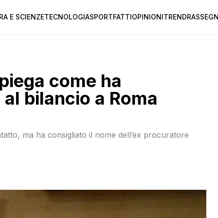
RA E SCIENZE
TECNOLOGIA
SPORT
FATTI
OPINIONI
TREND
RASSEGN
spiega come ha
 al bilancio a Roma
ntatto, ma ha consigliato il nome dell’ex procuratore