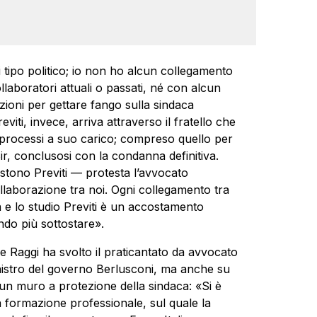
i tipo politico; io non ho alcun collegamento
laboratori attuali o passati, né con alcun
zazioni per gettare fango sulla sindaca
viti, invece, arriva attraverso il fratello che
i processi a suo carico; compreso quello per
ir, conclusosi con la condanna definitiva.
sistono Previti — protesta l’avvocato
llaborazione tra noi. Ogni collegamento tra
 e lo studio Previti è un accostamento
ndo più sottostare».
he Raggi ha svolto il praticantato da avvocato
inistro del governo Berlusconi, ma anche su
n muro a protezione della sindaca: «Si è
a formazione professionale, sul quale la