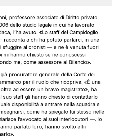
, professore associato di Diritto privato
6 dello studio legale in cui ha lavorato
ndaca, l’ha avuto. «Lo staff del Campidoglio
— racconta a chi ha potuto parlarci, in una
 sfuggire ai cronisti — e ne è venuta fuori
oi mi hanno chiesto se ne conoscessi
condo me, come assessore al Bilancio».
, già procuratore generale della Corte dei
ammarco per il ruolo che ricopriva. «È una
 oltre ad essere un bravo magistrato», ha
 suo staff gli hanno chiesto di contattarlo
tuale disponibilità a entrare nella squadra e
mpegnarsi, come ha spiegato lui stesso nelle
hiarisce l’avvocato ai suoi interlocutori —. Io
hanno parlato loro, hanno svolto altri
narlo».