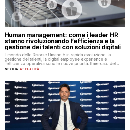
Human management: come i leader HR
stanno rivoluzionando l’efficienza e la
gestione dei talenti con soluzioni digitali
Il mondo delle Risorse Umane è in rapida evoluzione: la
gestione dei talenti, la digital employee experience e
l’efficienza operativa sono le nuove priorità. Il mercato del
lavoro, d’altra parte, è sempre più competitivo con una lotta
NEXILIA
-
ATTUALITÀ
per aggiudicarsi i talenti più validi che si intensifica e le
aspettative dei dipendenti in continua evoluzione. I […]