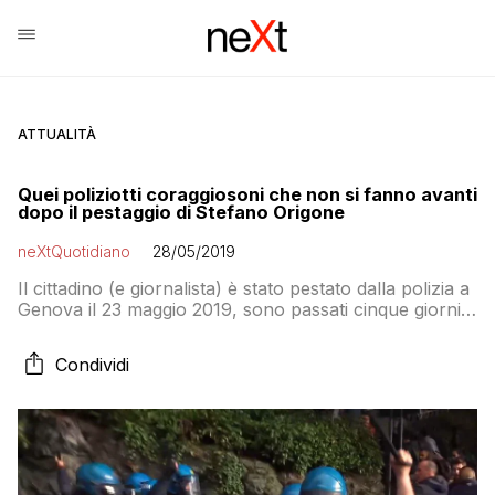
ATTUALITÀ
Quei poliziotti coraggiosoni che non si fanno avanti
dopo il pestaggio di Stefano Origone
neXtQuotidiano
28/05/2019
Il cittadino (e giornalista) è stato pestato dalla polizia a
Genova il 23 maggio 2019, sono passati cinque giorni e
il vicequestore si è scusato ma ancora nessuno dei
poliziotti che l’ha picchiato si è preso le sue
Condividi
responsabilità