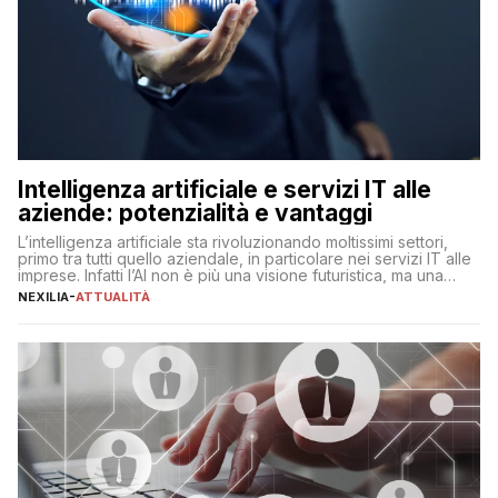
Intelligenza artificiale e servizi IT alle
aziende: potenzialità e vantaggi
L’intelligenza artificiale sta rivoluzionando moltissimi settori,
primo tra tutti quello aziendale, in particolare nei servizi IT alle
imprese. Infatti l’AI non è più una visione futuristica, ma una
realtà operativa che sta portando a un cambio significativo in
NEXILIA
-
ATTUALITÀ
ogni ambito. L’inserimento delle tecnologie di intelligenza
artificiale porta non solo all’ottimizzazione di diverse
operazioni, bensì comporta […]