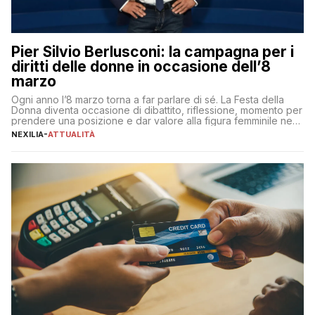
Pier Silvio Berlusconi: la campagna per i
diritti delle donne in occasione dell’8
marzo
Ogni anno l’8 marzo torna a far parlare di sé. La Festa della
Donna diventa occasione di dibattito, riflessione, momento per
prendere una posizione e dar valore alla figura femminile nella
sua complessità e crucialità. A lanciare un messaggio “forte e
NEXILIA
-
ATTUALITÀ
chiaro” quest’anno è stato anche Pier Silvio Berlusconi,
amministratore delegato di Mediaset, che ha […]