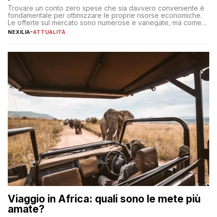
Trovare un conto zero spese che sia davvero conveniente è
fondamentale per ottimizzare le proprie risorse economiche.
Le offerte sul mercato sono numerose e variegate, ma come
individuare quella più adatta alle proprie esigenze senza
NEXILIA
-
ATTUALITÀ
incorrere in costi nascosti? Optare per un conto zero spese
significa eliminare le spese di gestione che spesso incidono
sul […]
Viaggio in Africa: quali sono le mete più
amate?