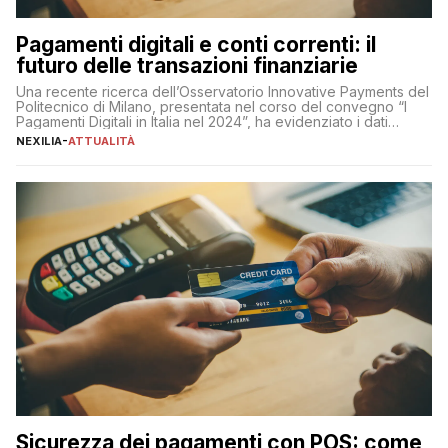
Pagamenti digitali e conti correnti: il
futuro delle transazioni finanziarie
Una recente ricerca dell’Osservatorio Innovative Payments del
Politecnico di Milano, presentata nel corso del convegno “I
Pagamenti Digitali in Italia nel 2024”, ha evidenziato i dati
definitivi del primo semestre 2024 relativamente alle
NEXILIA
-
ATTUALITÀ
transazioni dei pagamenti digitali con carta nel nostro Paese:
223 miliardi di euro. Si ritiene che il totale relativo ai 12 mesi […]
Sicurezza dei pagamenti con POS: come