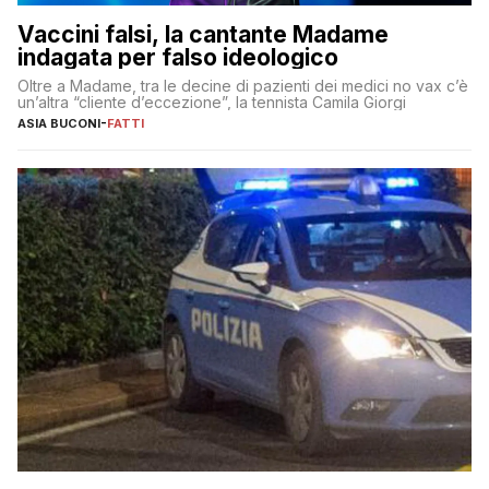
Vaccini falsi, la cantante Madame
indagata per falso ideologico
Oltre a Madame, tra le decine di pazienti dei medici no vax c’è
un’altra “cliente d’eccezione”, la tennista Camila Giorgi
ASIA BUCONI
-
FATTI