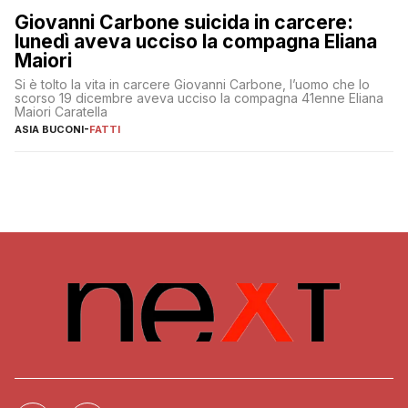
Giovanni Carbone suicida in carcere:
lunedì aveva ucciso la compagna Eliana
Maiori
Si è tolto la vita in carcere Giovanni Carbone, l’uomo che lo
scorso 19 dicembre aveva ucciso la compagna 41enne Eliana
Maiori Caratella
ASIA BUCONI
-
FATTI