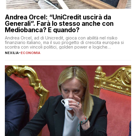
Andrea Orcel: “UniCredit uscirà da
Generali”. Farà lo stesso anche con
Mediobanca? E quando?
Andrea Orcel, ad di Unicredit, gioca con abilità nel risiko
finanziario italiano, ma il suo progetto di crescita europea si
scontra con vincoli politici, golden power e logiche
protezionistiche. Orcel e la mossa su Generali Andrea Orcel,
NEXILIA
-
ECONOMIA
ad di Unicredit, continua a sorprendere per la sua capacità di
muoversi con decisione in un contesto finanziario […]