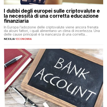
I dubbi degli europei sulle criptovalute e
la necessità di una corretta educazione
finanziaria
In Europa l’adozione delle criptovalute viene ancora frenata
da alcuni fattori, i quali alimentano un clima di incertezza. Una
delle cause principali è la mancanza di una corretta
educazione finanziaria, che impedisce ad una larga parte della
NEXILIA
-
ECONOMIA
popolazione di comprendere in modo adeguato il
funzionamento e le implicazioni di questi asset digitali. Dubbi
sulle criptovalute: […]