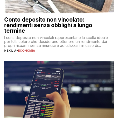
Conto deposito non vincolato:
rendimenti senza obblighi a lungo
termine
I conti deposito non vincolati rappresentano la scelta ideale
per tutti coloro che desiderano ottenere un rendimento dai
propri risparmi senza rinunciare ad utilizzarli in caso di
necessità. A differenza delle forme vincolate tradizionali,
NEXILIA
-
ECONOMIA
questa tipologia consente di accedere alle somme versate in
qualsiasi momento, offrendo un equilibrio tra sicurezza,
flessibilità e rendimento. Come funzionano […]