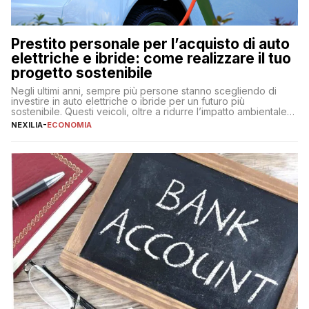
Prestito personale per l’acquisto di auto
elettriche e ibride: come realizzare il tuo
progetto sostenibile
Negli ultimi anni, sempre più persone stanno scegliendo di
investire in auto elettriche o ibride per un futuro più
sostenibile. Questi veicoli, oltre a ridurre l’impatto ambientale,
offrono vantaggi economici a lungo termine, come minori costi
NEXILIA
-
ECONOMIA
di gestione e benefici fiscali. Tuttavia, l’acquisto di un’auto
nuova rappresenta un impegno finanziario significativo. Come
fare se non […]