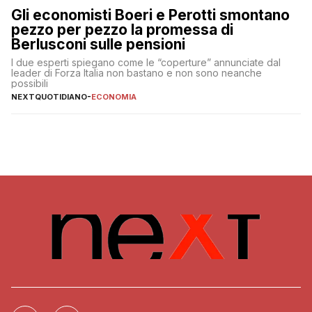
Gli economisti Boeri e Perotti smontano
pezzo per pezzo la promessa di
Berlusconi sulle pensioni
I due esperti spiegano come le “coperture” annunciate dal
leader di Forza Italia non bastano e non sono neanche
possibili
NEXTQUOTIDIANO
-
ECONOMIA