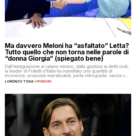
Ma davvero Meloni ha “asfaltato” Letta?
Tutto quello che non torna nelle parole di
“donna Giorgia” (spiegato bene)
Dall’immigrazione al salario minimo, dalla giustizia ai diritti civili,
la leader di Fratelli d’Italia ha inanellato una quantità di
incorenze, proposte impraticabili, perle retrograde, senza che
nessuno – a destra come a sinistra – glielo abbia fatto notare
LORENZO TOSA
-
OPINIONI