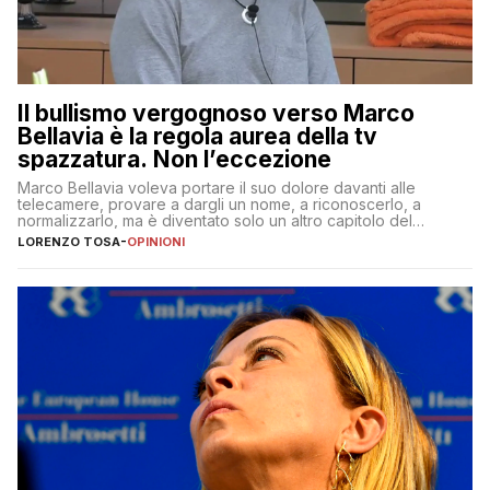
Il bullismo vergognoso verso Marco
Bellavia è la regola aurea della tv
spazzatura. Non l’eccezione
Marco Bellavia voleva portare il suo dolore davanti alle
telecamere, provare a dargli un nome, a riconoscerlo, a
normalizzarlo, ma è diventato solo un altro capitolo del
copione
LORENZO TOSA
-
OPINIONI