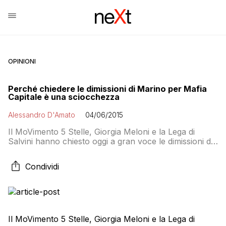
OPINIONI
Perché chiedere le dimissioni di Marino per Mafia
Capitale è una sciocchezza
Alessandro D'Amato
04/06/2015
Il MoVimento 5 Stelle, Giorgia Meloni e la Lega di
Salvini hanno chiesto oggi a gran voce le dimissioni di
Ignazio Marino da sindaco di Roma dopo la seconda
ondata di arresti nell’ambito di Mafia Capitale. Le
Condividi
richieste, atti alla mano, sono quantomeno immotivate.
Nella precedente ordinanza, infatti, si metteva in rilievo
che il sistema […]
Il MoVimento 5 Stelle, Giorgia Meloni e la Lega di