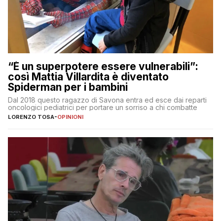
“È un superpotere essere vulnerabili”:
così Mattia Villardita è diventato
Spiderman per i bambini
Dal 2018 questo ragazzo di Savona entra ed esce dai reparti
oncologici pediatrici per portare un sorriso a chi combatte
LORENZO TOSA
-
OPINIONI