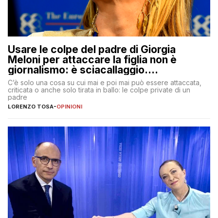
Usare le colpe del padre di Giorgia
Meloni per attaccare la figlia non è
giornalismo: è sciacallaggio.
Dimostriamo di essere diversi
C’è solo una cosa su cui mai e poi mai può essere attaccata,
criticata o anche solo tirata in ballo: le colpe private di un
padre
LORENZO TOSA
-
OPINIONI