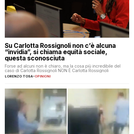
Su Carlotta Rossignoli non c’è alcuna
“invidia”, si chiama equità sociale,
questa sconosciuta
Forse ad alcuni non è chiaro, ma la cosa più incredibile del
caso di Carlotta Rossignoli NON È Carlotta Rossignoli
LORENZO TOSA
-
OPINIONI