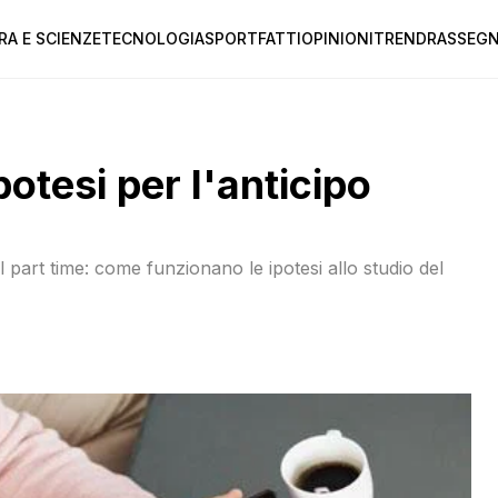
RA E SCIENZE
TECNOLOGIA
SPORT
FATTI
OPINIONI
TREND
RASSEGN
potesi per l'anticipo
al part time: come funzionano le ipotesi allo studio del