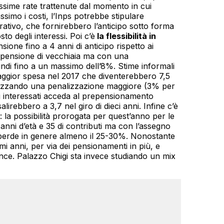
issime rate trattenute dal momento in cui
ssimo i costi, l’Inps potrebbe stipulare
rativo, che fornirebbero l’anticipo sotto forma
sto degli interessi. Poi c’è
la flessibilità in
nsione fino a 4 anni di anticipo rispetto ai
la pensione di vecchiaia ma con una
ndi fino a un massimo dell’8%. Stime informali
 maggior spesa nel 2017 che diventerebbero 7,5
potizzando una penalizzazione maggiore (3% per
li interessati acceda al prepensionamento
lirebbero a 3,7 nel giro di dieci anni. Infine c’è
: la possibilità prorogata per quest’anno per le
nni d’età e 35 di contributi ma con l’assegno
i perde in genere almeno il 25-30%. Nonostante
mi anni, per via dei pensionamenti in più, e
ce. Palazzo Chigi sta invece studiando un mix