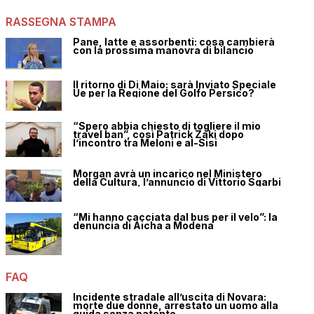
RASSEGNA STAMPA
Pane, latte e assorbenti: cosa cambierà
con la prossima manovra di bilancio
Il ritorno di Di Maio: sarà Inviato Speciale
Ue per la Regione del Golfo Persico?
“Spero abbia chiesto di togliere il mio
travel ban”, così Patrick Zaki dopo
l’incontro tra Meloni e al-Sisi
Morgan avrà un incarico nel Ministero
della Cultura, l’annuncio di Vittorio Sgarbi
“Mi hanno cacciata dal bus per il velo”: la
denuncia di Aicha a Modena
FAQ
Incidente stradale all’uscita di Novara:
morte due donne, arrestato un uomo alla
guida senza patente