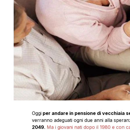
Oggi
per andare in pensione di vecchiaia s
verranno adeguati ogni due anni alla speranz
2049
.
Ma i giovani nati dopo il 1980 e con c