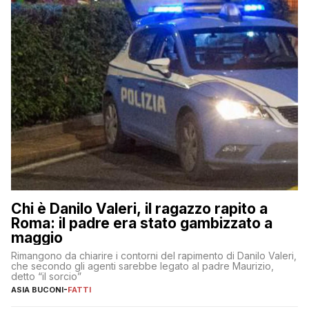
Chi è Danilo Valeri, il ragazzo rapito a
Roma: il padre era stato gambizzato a
maggio
Rimangono da chiarire i contorni del rapimento di Danilo Valeri,
che secondo gli agenti sarebbe legato al padre Maurizio,
detto “il sorcio”
ASIA BUCONI
-
FATTI