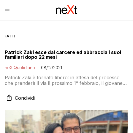
FATTI
Patrick Zaki esce dal carcere ed abbraccia i suoi
familiari dopo 22 mesi
neXtQuotidiano
08/12/2021
Patrick Zaki è tornato libero: in attesa del processo
che prenderà il via il prossimo 1° febbraio, il giovane
studente egiziano residente a Bologna è stato
scarcerato dalla custodia cautelare preventiva che l’ha
Condividi
tenuto in prigione per 22 mesi