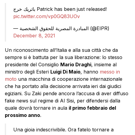
باتريك خرج Patrick has been just released!
pic.twitter.com/vp0GQ83UOv
— المبادرة المصرية للحقوق الشخصية (@EIPR)
December 8, 2021
Un riconoscimento all’Italia e alla sua città che da
sempre si è battuta per la sua liberazione: lo stesso
presidente del Consiglio
Mario Draghi
, insieme al
ministro degli Esteri
Luigi Di Maio
, hanno
messo in
moto
una macchina di cooperazione internazionale
che ha portato alla decisione arrivata ieri dai giudici
egiziani. Su Zaki pende ancora l’accusa di aver diffuso
fake news sul regime di Al Sisi, per difendersi dalla
quale dovrà tornare in aula
il primo febbraio del
prossimo anno
.
Una gioia indescrivibile. Ora fatelo tornare a