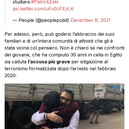
studiare.
#PatrickZaki
pic.twitter.com/uFv0JFEzLK
— People (@peoplepubit)
December 8, 2021
Per adesso, però, può godersi l’abbraccio dei suoi
familiari e di un’intera comunità di attivisti che gli è
stata vicina col pensiero. Non è chiaro se nei confronti
del giovane, che ha compiuto 30 anni in cella in Egitto
sia caduta
l’accusa più grave
per istigazione al
terrorismo formalizzata dopo l’arresto nel febbraio
2020.