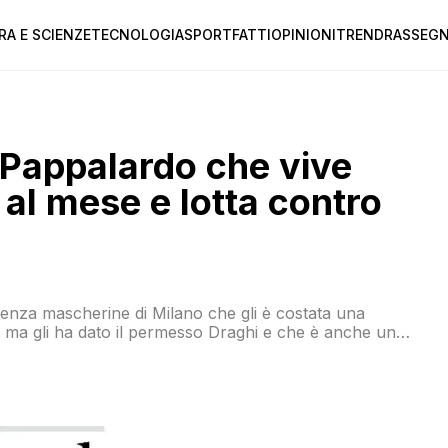
RA E SCIENZE
TECNOLOGIA
SPORT
FATTI
OPINIONI
TREND
RASSEGN
o Pappalardo che vive
l mese e lotta contro
o ma gli ha dato il permesso Draghi e che è anche un
a Trump