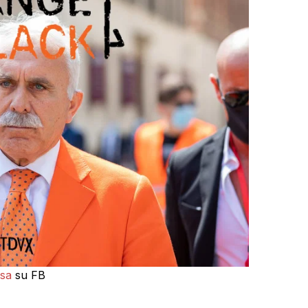
sa
su FB