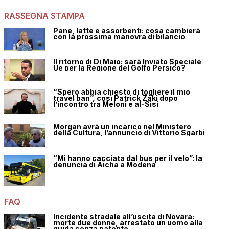
RASSEGNA STAMPA
Pane, latte e assorbenti: cosa cambierà
con la prossima manovra di bilancio
Il ritorno di Di Maio: sarà Inviato Speciale
Ue per la Regione del Golfo Persico?
“Spero abbia chiesto di togliere il mio
travel ban”, così Patrick Zaki dopo
l’incontro tra Meloni e al-Sisi
Morgan avrà un incarico nel Ministero
della Cultura, l’annuncio di Vittorio Sgarbi
“Mi hanno cacciata dal bus per il velo”: la
denuncia di Aicha a Modena
FAQ
Incidente stradale all’uscita di Novara:
morte due donne, arrestato un uomo alla
guida senza patente