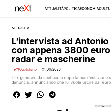
ATTUALITÀ
POLITICA
ECONOMIA
CULTU
ATTUALITÀ
L’intervista ad Antoni
con appena 3800 euro a
radar e mascherine
neXtQuotidiano
01/06/2020
L’ex generale dà spettacolo dopo la manifestazione senza mascherine di Milano che gli è costata una
denuncia, annunciando che lui vuole uscire dall’eur
grande musicista e compositore di inni apprezzati d