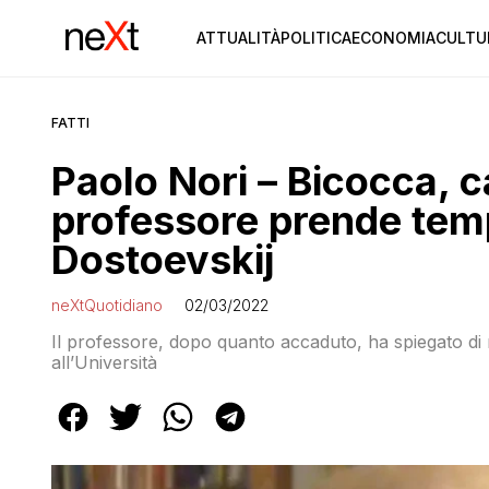
ATTUALITÀ
POLITICA
ECONOMIA
CULTU
FATTI
Paolo Nori – Bicocca, c
professore prende temp
Dostoevskij
neXtQuotidiano
02/03/2022
Il professore, dopo quanto accaduto, ha spiegato di
all’Università