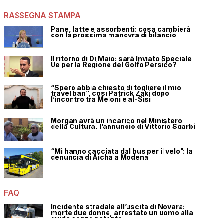
RASSEGNA STAMPA
Pane, latte e assorbenti: cosa cambierà
con la prossima manovra di bilancio
Il ritorno di Di Maio: sarà Inviato Speciale
Ue per la Regione del Golfo Persico?
“Spero abbia chiesto di togliere il mio
travel ban”, così Patrick Zaki dopo
l’incontro tra Meloni e al-Sisi
Morgan avrà un incarico nel Ministero
della Cultura, l’annuncio di Vittorio Sgarbi
“Mi hanno cacciata dal bus per il velo”: la
denuncia di Aicha a Modena
FAQ
Incidente stradale all’uscita di Novara:
morte due donne, arrestato un uomo alla