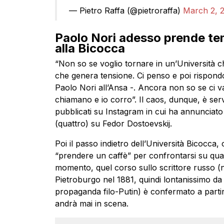
— Pietro Raffa (@pietroraffa)
March 2, 
Paolo Nori adesso prende tem
alla Bicocca
“Non so se voglio tornare in un’Università 
che genera tensione. Ci penso e poi rispond
Paolo Nori all’Ansa -. Ancora non so se ci 
chiamano e io corro”. Il caos, dunque, è servi
pubblicati su Instagram in cui ha annunciato il
(quattro) su Fedor Dostoevskij.
Poi il passo indietro dell’Università Bicocca, 
“prendere un caffè” per confrontarsi su quan
momento, quel corso sullo scrittore russo 
Pietroburgo nel 1881, quindi lontanissimo da o
propaganda filo-Putin) è confermato a partir
andrà mai in scena.