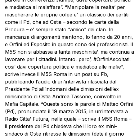
e mediatica al malaffare”. “Manipolare la realta’ per
mascherare le proprie colpe e’ un classico dei partiti
come il Pd, che ad Ostia – secondo le carte della
Procura – e’ sempre stato “amico” dei clan. In
mancanza di argomenti mentono, lo fanno da 20 anni,
e
Orfini
ed Esposito in questo sono dei professionisti. Il
M5S non si abbassa a tanta meschinita’, ma continua a
lavorare per i cittadini. Intanto, pero’, #OrfiniAscoltati:
cosi’ davi copertura politica e mediatica alle mafie”,
scrive invece il M5S Roma in un post su Fb,
pubblicando l’audio di un’intervista rilasciata dal
Presidente Pd all’indomani delle dimissioni dell’ex
minisindaco di Ostia Andrea
Tassone
, coinvolto in
Mafia Capitale. “Queste sono le parole di Matteo
Orfini
(Pd), pronunciate il 19 marzo 2015, in un’intervista a
Radio Citta’ Futura, nella quale – scrive il M5S Roma –
il presidente del Pd chiedeva che il loro ex mini-
sindaco di Ostia ritirasse le dimissioni (date il giorno