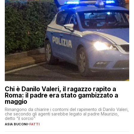
Chi è Danilo Valeri, il ragazzo rapito a
Roma: il padre era stato gambizzato a
maggio
Rimangono da chiarire i contorni del rapimento di Danilo Valeri,
che secondo gli agenti sarebbe legato al padre Maurizio,
detto “il sorcio”
ASIA BUCONI
-
FATTI