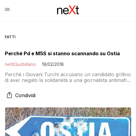
FATTI
Perché Pd e M5S si stanno scannando su Ostia
neXtQuotidiano
19/02/2016
Perché i Giovani Turchi accusano un candidato grillino
di aver negato la solidarietà a una giornalista antimafia
e aver lodato i balneari abusivi? Cosa c’entra il dossier
contro Libera pubblicato dal Tempo? Chi è Tassone e
Condividi
perché Orfini lo difendeva? Tutta la storia della
polemica tra M5S e PD su Ostia e sul Litorale