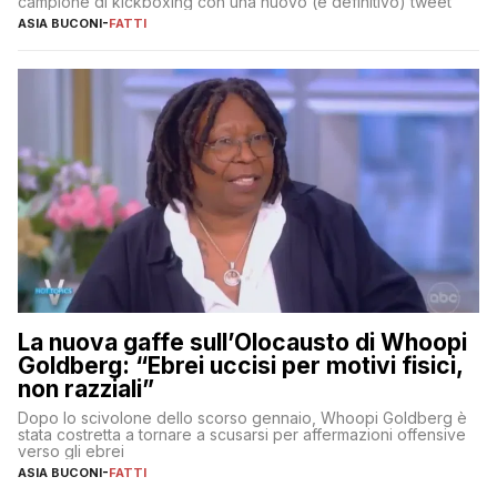
campione di kickboxing con una nuovo (e definitivo) tweet
ASIA BUCONI
-
FATTI
La nuova gaffe sull’Olocausto di Whoopi
Goldberg: “Ebrei uccisi per motivi fisici,
non razziali”
Dopo lo scivolone dello scorso gennaio, Whoopi Goldberg è
stata costretta a tornare a scusarsi per affermazioni offensive
verso gli ebrei
ASIA BUCONI
-
FATTI