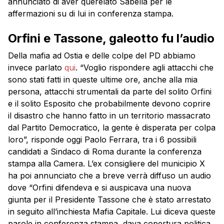
annunciato di aver querelato Sabella per le
affermazioni su di lui in conferenza stampa.
Orfini e Tassone, galeotto fu l’audio
Della mafia ad Ostia e delle colpe del PD abbiamo
invece parlato
qui
. “Voglio rispondere agli attacchi che
sono stati fatti in queste ultime ore, anche alla mia
persona, attacchi strumentali da parte del solito
Orfini
e il solito Esposito che probabilmente devono coprire
il disastro che hanno fatto in un territorio massacrato
dal Partito Democratico, la gente è disperata per colpa
loro”, risponde oggi Paolo Ferrara, tra i 6 possibili
candidati a Sindaco di Roma durante la conferenza
stampa alla Camera. L’ex consigliere del municipio X
ha poi annunciato che a breve verrà diffuso un audio
dove “
Orfini
difendeva e si auspicava una nuova
giunta per il Presidente
Tassone
che è stato arrestato
in seguito all’inchiesta Mafia Capitale. Lui diceva queste
parole in conferenza stampa, dava copertura politica