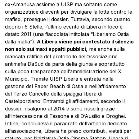
ex-Amanusa assieme a UISP ma soltanto come
organizzatrice di eventi per divulgare la lotta contro le
mafie», prosegue il dossier. Tuttavia, secondo quanto
dicono i 5 Stelle, l’ultimo evento di Libera in loco è
datato 2011 (una fiaccolata intitolata “Liberiamo Ostia
dalla mafia”).
A Libera viene poi contestato il silenzio
non solo sui maxi appalti pubblici
, ma anche sulla
mancata ratifica del protocollo dell’associazione
antimafia DaSud da parte della giunta e soprattutto
sulla poca trasparenza dell’amministrazione del X
Municipio. Tramite UISP Libera è entrata nella
gestione del Faber Beach di Ostia e nell’affidamento
del Terzo Cancello della spiaggia libera di
Castelporziano. Entrambi gli affidamenti, secondo il
dossier, risalgono al 2014 e sono riusciti grazie
all’intercessione di Tassone e di D’Ausilio e Droghei.
Infine, concludeva il paragrafo dell’articolo dedicato
all’associazione, Libera ha preso contributi, vietati per
statuto, per l’iniziativa Ostia Cinema Station. Libera si