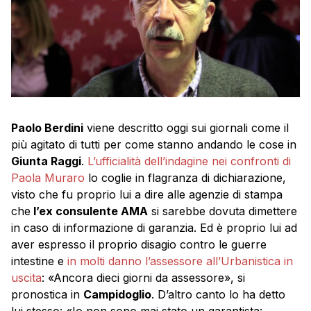
Paolo Berdini
viene descritto oggi sui giornali come il
più agitato di tutti per come stanno andando le cose in
Giunta Raggi
.
L’ufficialità dell’indagine nei confronti di
Paola Muraro
lo coglie in flagranza di dichiarazione,
visto che fu proprio lui a dire alle agenzie di stampa
che
l’ex consulente AMA
si sarebbe dovuta dimettere
in caso di informazione di garanzia. Ed è proprio lui ad
aver espresso il proprio disagio contro le guerre
intestine e
in molti danno l’assessore all’Urbanistica in
uscita
: «Ancora dieci giorni da assessore», si
pronostica in
Campidoglio
. D’altro canto lo ha detto