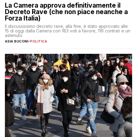
La Camera approva definitivamente il
Decreto Rave (che non piace neanche a
Forza Italia)
Il discussissimo decreto rave, alla fine, è stato approvato alle
15 di oggi dalla Camera con 183 voti a favore, 116 contrari e un
astenuto
ASIA BUCONI
-
POLITICA