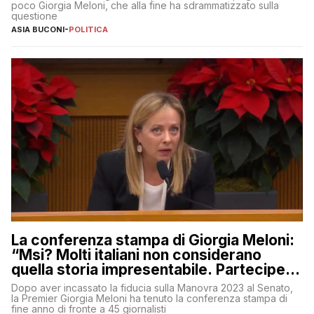
poco Giorgia Meloni, che alla fine ha sdrammatizzato sulla
questione
ASIA BUCONI
-
POLITICA
La conferenza stampa di Giorgia Meloni:
“Msi? Molti italiani non considerano
quella storia impresentabile. Parteciperò
al 25 aprile”
Dopo aver incassato la fiducia sulla Manovra 2023 al Senato,
la Premier Giorgia Meloni ha tenuto la conferenza stampa di
fine anno di fronte a 45 giornalisti