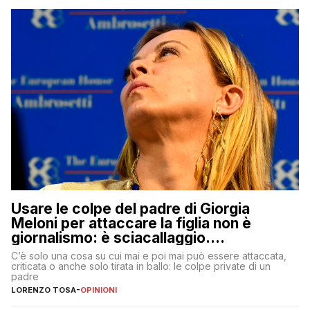
Usare le colpe del padre di Giorgia
Meloni per attaccare la figlia non è
giornalismo: è sciacallaggio.
Dimostriamo di essere diversi
C’è solo una cosa su cui mai e poi mai può essere attaccata,
criticata o anche solo tirata in ballo: le colpe private di un
padre
LORENZO TOSA
-
OPINIONI