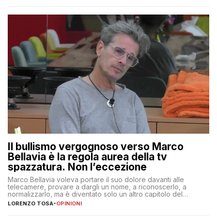
Il bullismo vergognoso verso Marco
Bellavia è la regola aurea della tv
spazzatura. Non l’eccezione
Marco Bellavia voleva portare il suo dolore davanti alle
telecamere, provare a dargli un nome, a riconoscerlo, a
normalizzarlo, ma è diventato solo un altro capitolo del
copione
LORENZO TOSA
-
OPINIONI