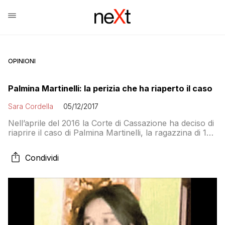
OPINIONI
Palmina Martinelli: la perizia che ha riaperto il caso
Sara Cordella
05/12/2017
Nell’aprile del 2016 la Corte di Cassazione ha deciso di
riaprire il caso di Palmina Martinelli, la ragazzina di 14
anni che l’11 novembre 1981 fu cosparsa di alcol e
bruciata all’interno della sua abitazione di Fasano, in
Condividi
provincia di Brindisi. A un anno e mezzo di distanza, la
Procura di Bari sta procedendo per […]