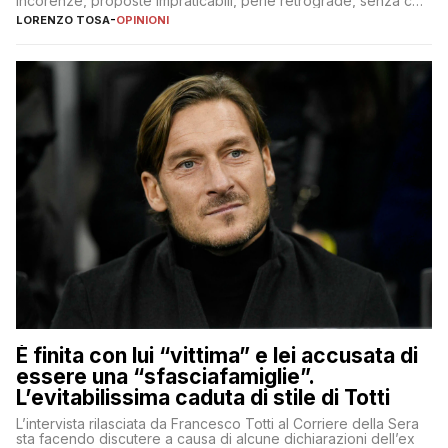
incorenze, proposte impraticabili, perle retrograde, senza che
nessuno – a destra come a sinistra – glielo abbia fatto notare
LORENZO TOSA
-
OPINIONI
È finita con lui “vittima” e lei accusata di
essere una “sfasciafamiglie”.
L’evitabilissima caduta di stile di Totti
L’intervista rilasciata da Francesco Totti al Corriere della Sera
sta facendo discutere a causa di alcune dichiarazioni dell’ex