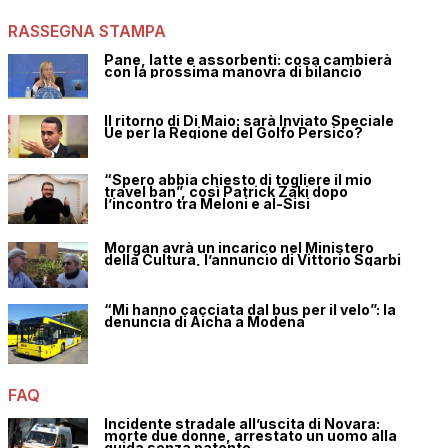
RASSEGNA STAMPA
Pane, latte e assorbenti: cosa cambierà
con la prossima manovra di bilancio
Il ritorno di Di Maio: sarà Inviato Speciale
Ue per la Regione del Golfo Persico?
“Spero abbia chiesto di togliere il mio
travel ban”, così Patrick Zaki dopo
l’incontro tra Meloni e al-Sisi
Morgan avrà un incarico nel Ministero
della Cultura, l’annuncio di Vittorio Sgarbi
“Mi hanno cacciata dal bus per il velo”: la
denuncia di Aicha a Modena
FAQ
Incidente stradale all’uscita di Novara:
morte due donne, arrestato un uomo alla
guida senza patente