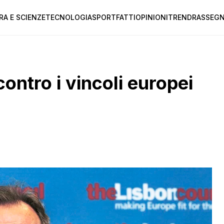
RA E SCIENZE
TECNOLOGIA
SPORT
FATTI
OPINIONI
TREND
RASSEGN
contro i vincoli europei