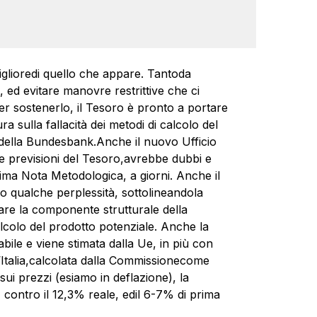
miglioredi quello che appare. Tantoda
, ed evitare manovre restrittive che ci
er sostenerlo, il Tesoro è pronto a portare
a sulla fallacità dei metodi di calcolo del
i della Bundesbank.Anche il nuovo Ufficio
le previsioni del Tesoro,avrebbe dubbi e
rima Nota Metodologica, a giorni. Anche il
 qualche perplessità, sottolineandola
re la componente strutturale della
lcolo del prodotto potenziale. Anche la
ile e viene stimata dalla Ue, in più con
 l’Italia,calcolata dalla Commissionecome
sui prezzi (esiamo in deflazione), la
 contro il 12,3% reale, edil 6-7% di prima