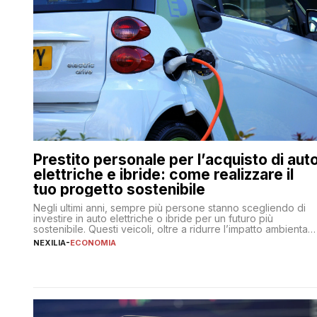
Prestito personale per l’acquisto di aut
elettriche e ibride: come realizzare il
tuo progetto sostenibile
Negli ultimi anni, sempre più persone stanno scegliendo di
investire in auto elettriche o ibride per un futuro più
sostenibile. Questi veicoli, oltre a ridurre l’impatto ambientale
offrono vantaggi economici a lungo termine, come minori
NEXILIA
-
ECONOMIA
costi di gestione e benefici fiscali. Tuttavia, l’acquisto di
un’auto nuova rappresenta un impegno finanziario
significativo. Come fare se non […]