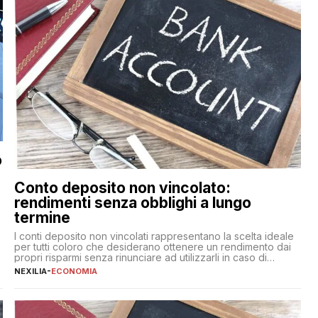
o
Conto deposito non vincolato:
rendimenti senza obblighi a lungo
termine
,
I conti deposito non vincolati rappresentano la scelta ideale
per tutti coloro che desiderano ottenere un rendimento dai
propri risparmi senza rinunciare ad utilizzarli in caso di
necessità. A differenza delle forme vincolate tradizionali,
NEXILIA
-
ECONOMIA
questa tipologia consente di accedere alle somme versate in
qualsiasi momento, offrendo un equilibrio tra sicurezza,
flessibilità e rendimento. Come funzionano […]