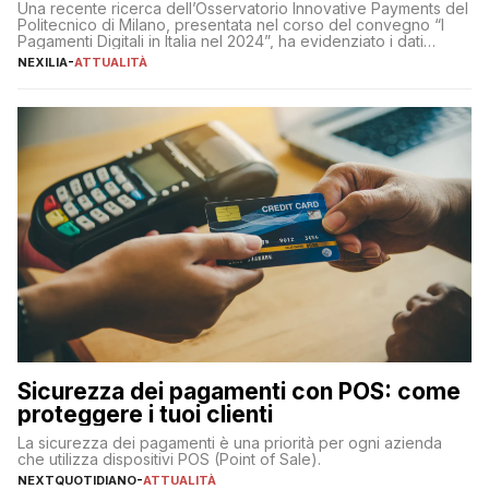
Una recente ricerca dell’Osservatorio Innovative Payments del
Politecnico di Milano, presentata nel corso del convegno “I
Pagamenti Digitali in Italia nel 2024”, ha evidenziato i dati
definitivi del primo semestre 2024 relativamente alle
NEXILIA
-
ATTUALITÀ
transazioni dei pagamenti digitali con carta nel nostro Paese:
223 miliardi di euro. Si ritiene che il totale relativo ai 12 mesi […]
Sicurezza dei pagamenti con POS: come
proteggere i tuoi clienti
La sicurezza dei pagamenti è una priorità per ogni azienda
che utilizza dispositivi POS (Point of Sale).
NEXTQUOTIDIANO
-
ATTUALITÀ