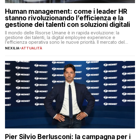
Human management: come i leader HR
stanno rivoluzionando l’efficienza e la
gestione dei talenti con soluzioni digitali
Il mondo delle Risorse Umane è in rapida evoluzione: la
gestione dei talenti, la digital employee experience e
l’efficienza operativa sono le nuove priorità. Il mercato del
lavoro, d’altra parte, è sempre più competitivo con una lotta
NEXILIA
-
ATTUALITÀ
per aggiudicarsi i talenti più validi che si intensifica e le
aspettative dei dipendenti in continua evoluzione. I […]
Pier Silvio Berlusconi: la campagna per i