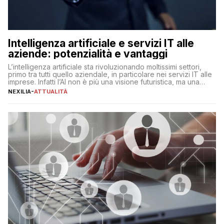
Intelligenza artificiale e servizi IT alle
aziende: potenzialità e vantaggi
L’intelligenza artificiale sta rivoluzionando moltissimi settori,
primo tra tutti quello aziendale, in particolare nei servizi IT alle
imprese. Infatti l’AI non è più una visione futuristica, ma una
realtà operativa che sta portando a un cambio significativo in
NEXILIA
-
ATTUALITÀ
ogni ambito. L’inserimento delle tecnologie di intelligenza
artificiale porta non solo all’ottimizzazione di diverse
operazioni, bensì comporta […]