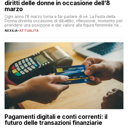
diritti delle donne in occasione dell’8
marzo
Ogni anno l’8 marzo torna a far parlare di sé. La Festa della
Donna diventa occasione di dibattito, riflessione, momento per
prendere una posizione e dar valore alla figura femminile nella
sua complessità e crucialità. A lanciare un messaggio “forte e
NEXILIA
-
ATTUALITÀ
chiaro” quest’anno è stato anche Pier Silvio Berlusconi,
amministratore delegato di Mediaset, che ha […]
Pagamenti digitali e conti correnti: il
futuro delle transazioni finanziarie