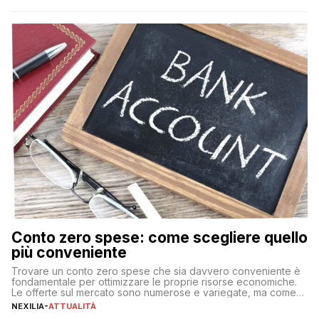
Conto zero spese: come scegliere quello
più conveniente
Trovare un conto zero spese che sia davvero conveniente è
fondamentale per ottimizzare le proprie risorse economiche.
Le offerte sul mercato sono numerose e variegate, ma come
individuare quella più adatta alle proprie esigenze senza
NEXILIA
-
ATTUALITÀ
incorrere in costi nascosti? Optare per un conto zero spese