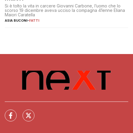
Si è tolto la vita in carcere Giovanni Carbone, l’uomo che lo
scorso 19 dicembre aveva ucciso la compagna 41enne Eliana
Maiori Caratella
ASIA BUCONI
-
FATTI