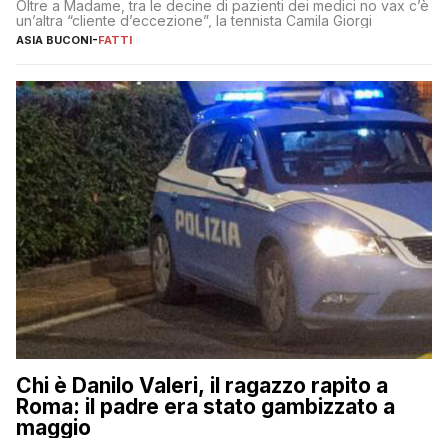
Oltre a Madame, tra le decine di pazienti dei medici no vax c’è
un’altra “cliente d’eccezione”, la tennista Camila Giorgi
ASIA BUCONI
-
FATTI
Chi è Danilo Valeri, il ragazzo rapito a
Roma: il padre era stato gambizzato a
maggio