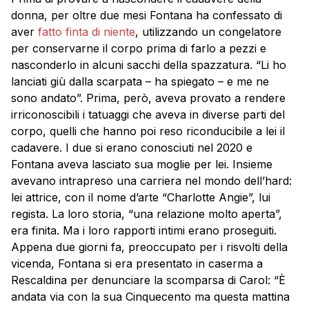
donna, per oltre due mesi Fontana ha confessato di
aver
fatto finta di niente
, utilizzando un congelatore
per conservarne il corpo prima di farlo a pezzi e
nasconderlo in alcuni sacchi della spazzatura. “Li ho
lanciati giù dalla scarpata – ha spiegato – e me ne
sono andato”. Prima, però, aveva provato a rendere
irriconoscibili i tatuaggi che aveva in diverse parti del
corpo, quelli che hanno poi reso riconducibile a lei il
cadavere. I due si erano conosciuti nel 2020 e
Fontana aveva lasciato sua moglie per lei. Insieme
avevano intrapreso una carriera nel mondo dell’hard:
lei attrice, con il nome d’arte “Charlotte Angie”, lui
regista. La loro storia, “una relazione molto aperta”,
era finita. Ma i loro rapporti intimi erano proseguiti.
Appena due giorni fa, preoccupato per i risvolti della
vicenda, Fontana si era presentato in caserma a
Rescaldina per denunciare la scomparsa di Carol: “È
andata via con la sua Cinquecento ma questa mattina