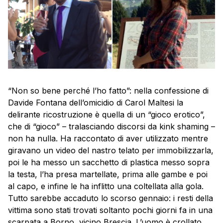
“Non so bene perché l’ho fatto”: nella confessione di
Davide Fontana dell’omicidio di Carol Maltesi la
delirante ricostruzione è quella di un “gioco erotico”,
che di “gioco” – tralasciando discorsi da kink shaming –
non ha nulla. Ha raccontato di aver utilizzato mentre
giravano un video del nastro telato per immobilizzarla,
poi le ha messo un sacchetto di plastica messo sopra
la testa, l’ha presa martellate, prima alle gambe e poi
al capo, e infine le ha inflitto una coltellata alla gola.
Tutto sarebbe accaduto lo scorso gennaio: i resti della
vittima sono stati trovati soltanto pochi giorni fa in una
scarpata a Borno, vicino Brescia. L’uomo è crollato