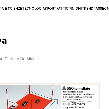
RA E SCIENZE
TECNOLOGIA
SPORT
FATTI
OPINIONI
TREND
RASSEGN
va
 con Conte e De Micheli