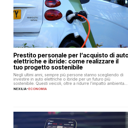
Prestito personale per l’acquisto di aut
elettriche e ibride: come realizzare il
tuo progetto sostenibile
Negli ultimi anni, sempre più persone stanno scegliendo di
investire in auto elettriche o ibride per un futuro più
sostenibile. Questi veicoli, oltre a ridurre l’impatto ambientale
offrono vantaggi economici a lungo termine, come minori
NEXILIA
-
ECONOMIA
costi di gestione e benefici fiscali. Tuttavia, l’acquisto di
un’auto nuova rappresenta un impegno finanziario
significativo. Come fare se non […]