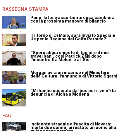
RASSEGNA STAMPA
Pane, latte e assorbenti: cosa cambierà
con la prossima manovra di bilancio
Il ritorno di Di Maio: sarà Inviato Speciale
Ue per la Regione del Golfo Persico?
“Spero abbia chiesto di togliere il mio
travel ban”, così Patrick Zaki dopo
l’incontro tra Meloni e al-Sisi
Morgan avrà un incarico nel Ministero
della Cultura, l’annuncio di Vittorio Sgarbi
“Mi hanno cacciata dal bus per il velo”: la
denuncia di Aicha a Modena
FAQ
Incidente stradale all’uscita di Novara:
morte due donne, arrestato un uomo alla
guida senza patente