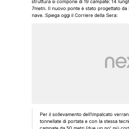
struttura si compone di 19 campate: 14 lungh
7metri. Il nuovo ponte è stato progettato da 
nave. Spiega oggi il Corriere della Sera:
Per il sollevamento dell’impalcato verran
tonnellate di portata e con la stessa tec
campate da 50 metri (due un po’ più corte