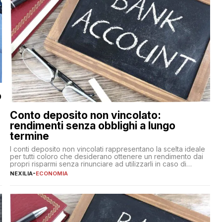
o
Conto deposito non vincolato:
rendimenti senza obblighi a lungo
termine
,
I conti deposito non vincolati rappresentano la scelta ideale
per tutti coloro che desiderano ottenere un rendimento dai
propri risparmi senza rinunciare ad utilizzarli in caso di
necessità. A differenza delle forme vincolate tradizionali,
NEXILIA
-
ECONOMIA
questa tipologia consente di accedere alle somme versate in
qualsiasi momento, offrendo un equilibrio tra sicurezza,
flessibilità e rendimento. Come funzionano […]