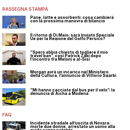
RASSEGNA STAMPA
Pane, latte e assorbenti: cosa cambierà
con la prossima manovra di bilancio
Il ritorno di Di Maio: sarà Inviato Speciale
Ue per la Regione del Golfo Persico?
“Spero abbia chiesto di togliere il mio
travel ban”, così Patrick Zaki dopo
l’incontro tra Meloni e al-Sisi
Morgan avrà un incarico nel Ministero
della Cultura, l’annuncio di Vittorio Sgarbi
“Mi hanno cacciata dal bus per il velo”: la
denuncia di Aicha a Modena
FAQ
Incidente stradale all’uscita di Novara:
morte due donne, arrestato un uomo alla
guida senza patente