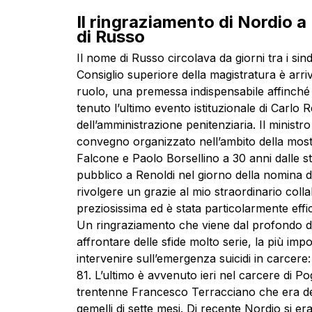
Il ringraziamento di Nordio a
di Russo
Il nome di Russo circolava da giorni tra i sind
Consiglio superiore della magistratura è arriva
ruolo, una premessa indispensabile affinché 
tenuto l’ultimo evento istituzionale di Carlo
dell’amministrazione penitenziaria. Il ministro
convegno organizzato nell’ambito della most
Falcone e Paolo Borsellino a 30 anni dalle s
pubblico a Renoldi nel giorno della nomina d
rivolgere un grazie al mio straordinario coll
preziosissima ed è stata particolarmente eff
Un ringraziamento che viene dal profondo d
affrontare delle sfide molto serie, la più imp
intervenire sull’emergenza suicidi in carcere:
81. L’ultimo è avvenuto ieri nel carcere di Pog
trentenne Francesco Terracciano che era dete
gemelli di sette mesi. Di recente Nordio si er