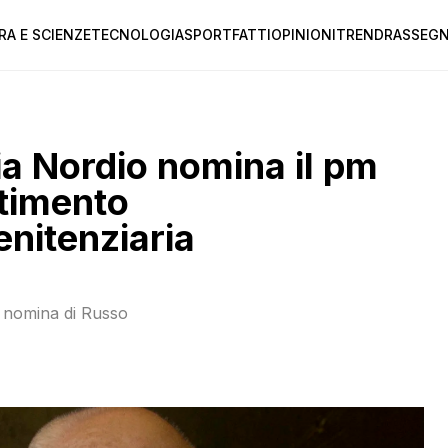
RA E SCIENZE
TECNOLOGIA
SPORT
FATTI
OPINIONI
TREND
RASSEGN
zia Nordio nomina il pm
rtimento
enitenziaria
a nomina di Russo