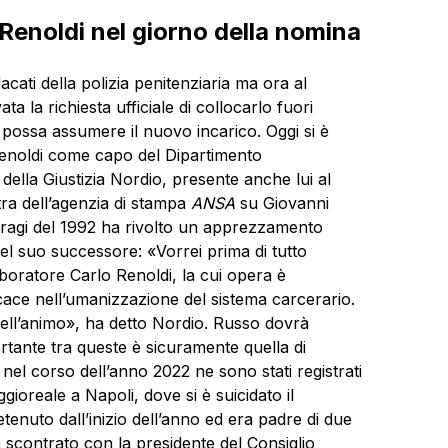
 Renoldi nel giorno della nomina
acati della polizia penitenziaria ma ora al
ta la richiesta ufficiale di collocarlo fuori
possa assumere il nuovo incarico. Oggi si è
 Renoldi come capo del Dipartimento
 della Giustizia Nordio, presente anche lui al
ra dell’agenzia di stampa
ANSA
su Giovanni
tragi del 1992 ha rivolto un apprezzamento
el suo successore: «Vorrei prima di tutto
aboratore Carlo Renoldi, la cui opera è
icace nell’umanizzazione del sistema carcerario.
ell’animo», ha detto Nordio. Russo dovrà
ortante tra queste è sicuramente quella di
 nel corso dell’anno 2022 ne sono stati registrati
gioreale a Napoli, dove si è suicidato il
nuto dall’inizio dell’anno ed era padre di due
a scontrato con la presidente del Consiglio