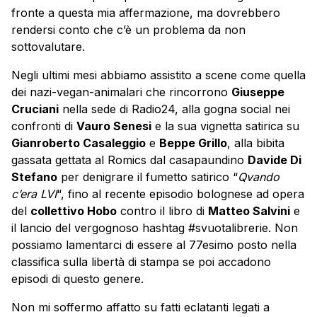
fronte a questa mia affermazione, ma dovrebbero
rendersi conto che c’è un problema da non
sottovalutare.
Negli ultimi mesi abbiamo assistito a scene come quella
dei nazi-vegan-animalari che rincorrono
Giuseppe
Cruciani
nella sede di Radio24, alla gogna social nei
confronti di
Vauro Senesi
e la sua vignetta satirica su
Gianroberto Casaleggio
e
Beppe Grillo
, alla bibita
gassata gettata al Romics dal casapaundino
Davide Di
Stefano
per denigrare il fumetto satirico “
Qvando
c’era LVI
“, fino al recente episodio bolognese ad opera
del
collettivo Hobo
contro il libro di
Matteo Salvini
e
il lancio del vergognoso hashtag #‎svuotalibrerie‬. Non
possiamo lamentarci di essere al 77esimo posto nella
classifica sulla libertà di stampa se poi accadono
episodi di questo genere.
Non mi soffermo affatto su fatti eclatanti legati a