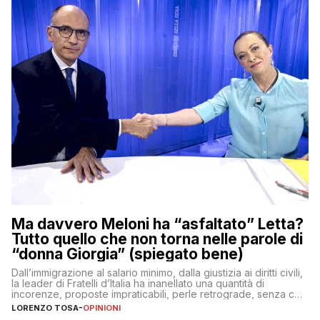
Ma davvero Meloni ha “asfaltato” Letta?
Tutto quello che non torna nelle parole di
“donna Giorgia” (spiegato bene)
Dall’immigrazione al salario minimo, dalla giustizia ai diritti civili,
la leader di Fratelli d’Italia ha inanellato una quantità di
incorenze, proposte impraticabili, perle retrograde, senza che
nessuno – a destra come a sinistra – glielo abbia fatto notare
LORENZO TOSA
-
OPINIONI