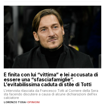
È finita con lui “vittima” e lei accusata di
essere una “sfasciafamiglie”.
L’evitabilissima caduta di stile di Totti
L’intervista rilasciata da Francesco Totti al Corriere della Sera
sta facendo discutere a causa di alcune dichiarazioni dell’ex
calciatore
LORENZO TOSA
-
OPINIONI