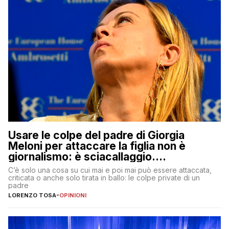
Usare le colpe del padre di Giorgia
Meloni per attaccare la figlia non è
giornalismo: è sciacallaggio.
Dimostriamo di essere diversi
C’è solo una cosa su cui mai e poi mai può essere attaccata,
criticata o anche solo tirata in ballo: le colpe private di un
padre
LORENZO TOSA
-
OPINIONI