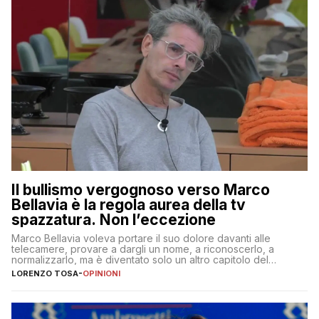
Il bullismo vergognoso verso Marco
Bellavia è la regola aurea della tv
spazzatura. Non l’eccezione
Marco Bellavia voleva portare il suo dolore davanti alle
telecamere, provare a dargli un nome, a riconoscerlo, a
normalizzarlo, ma è diventato solo un altro capitolo del
copione
LORENZO TOSA
-
OPINIONI