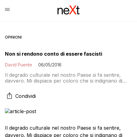
OPINIONI
Non si rendono conto di essere fascisti
David Puente
06/05/2016
Il degrado culturale nel nostro Paese si fa sentire,
davvero. Mi dispiace per coloro che si indignano di
fronte a questa mia affermazione, ma dovrebbero
rendersi conto che c’è un problema da non
Condividi
sottovalutare. Negli ultimi mesi abbiamo assistito a
scene come quella dei nazi-vegan-animalari che
rincorrono Giuseppe Cruciani nella sede di Radio24,
alla gogna social […]
Il degrado culturale nel nostro Paese si fa sentire,
davvero. Mi dispiace per coloro che si indignano di