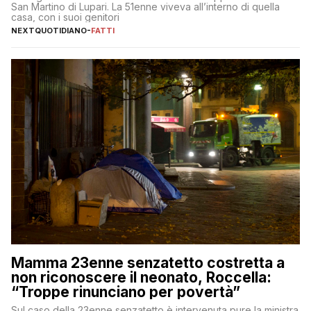
San Martino di Lupari. La 51enne viveva all’interno di quella
casa, con i suoi genitori
NEXTQUOTIDIANO
-
FATTI
Mamma 23enne senzatetto costretta a
non riconoscere il neonato, Roccella:
“Troppe rinunciano per povertà”
Sul caso della 23enne senzatetto è intervenuta pure la ministra