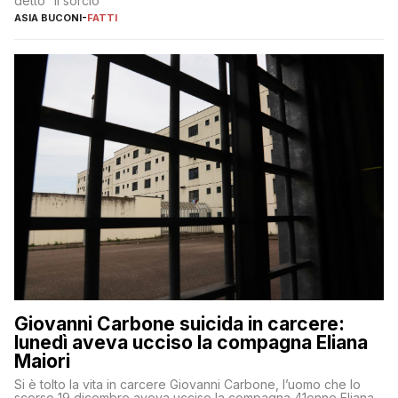
detto “il sorcio”
ASIA BUCONI
-
FATTI
Giovanni Carbone suicida in carcere:
lunedì aveva ucciso la compagna Eliana
Maiori
Si è tolto la vita in carcere Giovanni Carbone, l’uomo che lo
scorso 19 dicembre aveva ucciso la compagna 41enne Eliana