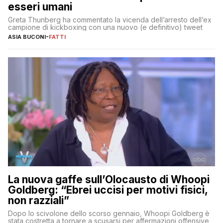
esseri umani
Greta Thunberg ha commentato la vicenda dell’arresto dell’ex
campione di kickboxing con una nuovo (e definitivo) tweet
ASIA BUCONI
-
FATTI
La nuova gaffe sull’Olocausto di Whoopi
Goldberg: “Ebrei uccisi per motivi fisici,
non razziali”
Dopo lo scivolone dello scorso gennaio, Whoopi Goldberg è
stata costretta a tornare a scusarsi per affermazioni offensive