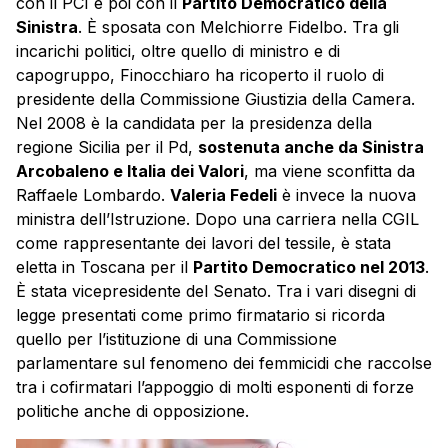
con il PCI e poi con il
Partito Democratico della
Sinistra
. È sposata con Melchiorre Fidelbo. Tra gli
incarichi politici, oltre quello di ministro e di
capogruppo, Finocchiaro ha ricoperto il ruolo di
presidente della Commissione Giustizia della Camera.
Nel 2008 è la candidata per la presidenza della
regione Sicilia per il Pd,
sostenuta anche da Sinistra
Arcobaleno e Italia dei Valori
, ma viene sconfitta da
Raffaele Lombardo.
Valeria Fedeli
è invece la nuova
ministra dell’Istruzione. Dopo una carriera nella CGIL
come rappresentante dei lavori del tessile, è stata
eletta in Toscana per il
Partito Democratico nel 2013
.
È stata vicepresidente del Senato. Tra i vari disegni di
legge presentati come primo firmatario si ricorda
quello per l’istituzione di una Commissione
parlamentare sul fenomeno dei femmicidi che raccolse
tra i cofirmatari l’appoggio di molti esponenti di forze
politiche anche di opposizione.