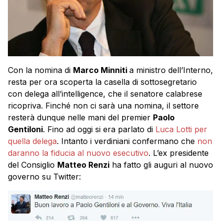
Con la nomina di
Marco
Minniti
a ministro dell’Interno,
resta per ora scoperta la casella di sottosegretario
con delega all’intelligence, che il senatore calabrese
ricopriva. Finché non ci sarà una nomina, il settore
resterà dunque nelle mani del premier
Paolo
Gentiloni
. Fino ad oggi si era parlato di
Luca Lotti per
quella delega
. Intanto i verdiniani confermano che
non
daranno la fiducia al nuovo esecutivo
. L’ex presidente
del Consiglio
Matteo Renzi
ha fatto gli auguri al nuovo
governo su Twitter: