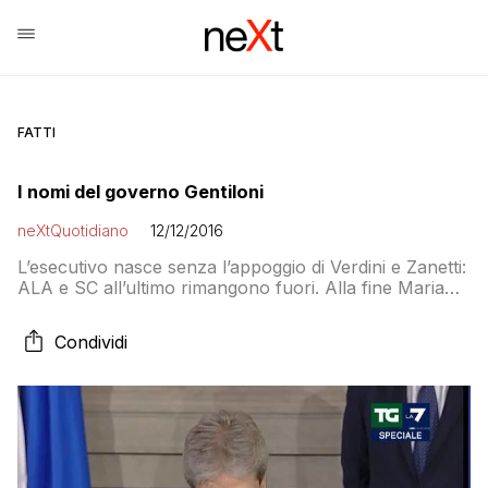
FATTI
I nomi del governo Gentiloni
neXtQuotidiano
12/12/2016
L’esecutivo nasce senza l’appoggio di Verdini e Zanetti:
ALA e SC all’ultimo rimangono fuori. Alla fine Maria
Elena Boschi è dentro come sottosegretaria alla
presidenza del Consiglio. A Lotti la delega allo Sport. I
Condividi
volti nuovi sono Finocchiaro, Fedeli e Minniti