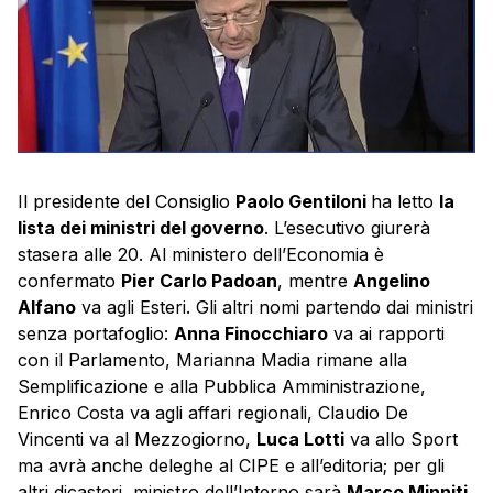
Il presidente del Consiglio
Paolo Gentiloni
ha letto
la
lista dei ministri del governo
. L’esecutivo giurerà
stasera alle 20. Al ministero dell’Economia è
confermato
Pier Carlo Padoan
, mentre
Angelino
Alfano
va agli Esteri. Gli altri nomi partendo dai ministri
senza portafoglio:
Anna Finocchiaro
va ai rapporti
con il Parlamento, Marianna Madia rimane alla
Semplificazione e alla Pubblica Amministrazione,
Enrico Costa va agli affari regionali, Claudio De
Vincenti va al Mezzogiorno,
Luca Lotti
va allo Sport
ma avrà anche deleghe al CIPE e all’editoria; per gli
altri dicasteri, ministro dell’Interno sarà
Marco Minniti
,