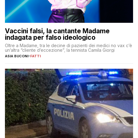
Vaccini falsi, la cantante Madame
indagata per falso ideologico
Oltre a Madame, tra le decine di pazienti dei medici no vax c’è
un’altra “cliente d’eccezione”, la tennista Camila Giorgi
ASIA BUCONI
-
FATTI