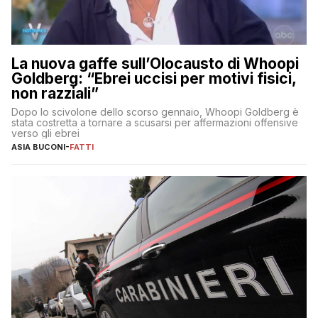
La nuova gaffe sull’Olocausto di Whoopi
Goldberg: “Ebrei uccisi per motivi fisici,
non razziali”
Dopo lo scivolone dello scorso gennaio, Whoopi Goldberg è
stata costretta a tornare a scusarsi per affermazioni offensive
verso gli ebrei
ASIA BUCONI
-
FATTI