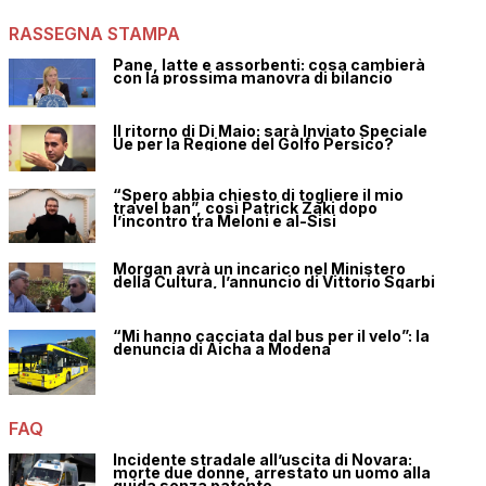
RASSEGNA STAMPA
Pane, latte e assorbenti: cosa cambierà
con la prossima manovra di bilancio
Il ritorno di Di Maio: sarà Inviato Speciale
Ue per la Regione del Golfo Persico?
“Spero abbia chiesto di togliere il mio
travel ban”, così Patrick Zaki dopo
l’incontro tra Meloni e al-Sisi
Morgan avrà un incarico nel Ministero
della Cultura, l’annuncio di Vittorio Sgarbi
“Mi hanno cacciata dal bus per il velo”: la
denuncia di Aicha a Modena
FAQ
Incidente stradale all’uscita di Novara:
morte due donne, arrestato un uomo alla
guida senza patente