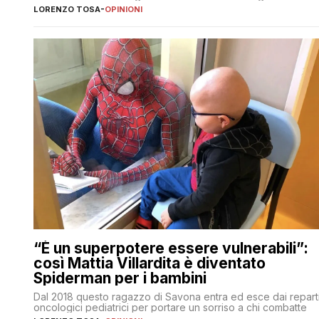
LORENZO TOSA
-
OPINIONI
“È un superpotere essere vulnerabili”:
così Mattia Villardita è diventato
Spiderman per i bambini
Dal 2018 questo ragazzo di Savona entra ed esce dai repart
oncologici pediatrici per portare un sorriso a chi combatte