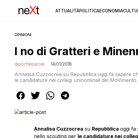
ATTUALITÀ
POLITICA
ECONOMIA
CULTU
OPINIONI
I no di Gratteri e Mine
dipocheparole
14/01/2018
Annalisa Cuzzocrea su Repubblica oggi fa sapere ch
le candidature nei collegi uninominali del MoVimento 
arriverà in piena campagna elettorale. Ma l’attivismo
arrivati dalle personalità più […]
Annalisa Cuzzocrea
su
Repubblica
oggi fa
nello scouting per
le candidature nei colle