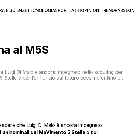
RA E SCIENZE
TECNOLOGIA
SPORT
FATTI
OPINIONI
TREND
RASSEGN
nna al M5S
e Luigi Di Maio è ancora impegnato nello scouting per
5 Stelle e per l’annuncio sul futuro governo grillino che
 del candidato premier si è scontrato con i molti no
 sapere che Luigi Di Maio è ancora impegnato
gi uninominali del MoVimento 5 Stelle
e per