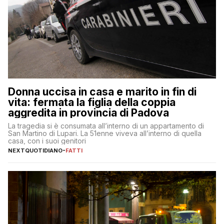
Donna uccisa in casa e marito in fin di
vita: fermata la figlia della coppia
aggredita in provincia di Padova
La tragedia si è consumata all’interno di un appartamento di
San Martino di Lupari. La 51enne viveva all’interno di quella
casa, con i suoi genitori
NEXTQUOTIDIANO
-
FATTI